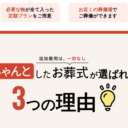
必要な物
が全て入った
お近くの葬儀場
で
定額プラン
をご用意
ご葬儀ができます
選ば
が
3
理由
つの