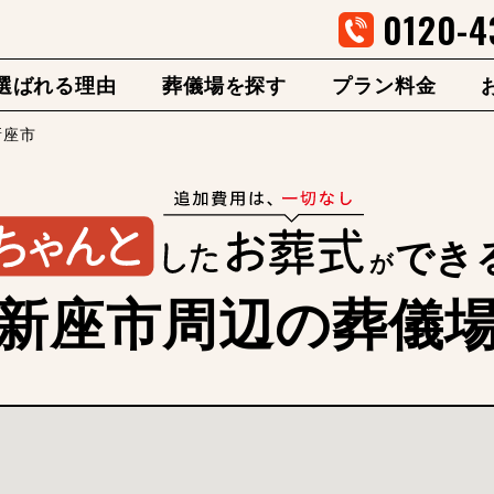
0120-4
選ばれる理由
葬儀場を探す
プラン料金
新座市
浦和斎場
でき
が
新座市周辺の葬儀