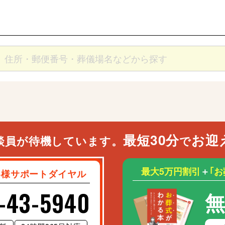
最短30分
お迎
談員が待機しています。
で
最大5万円割引
＋
｢
客様サポートダイヤル
-43-5940