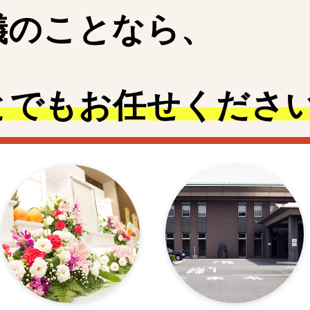
儀
の
こ
と
なら、
とでも
お任せくださ