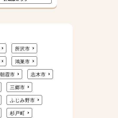
所沢市
鴻巣市
朝霞市
志木市
三郷市
ふじみ野市
杉戸町