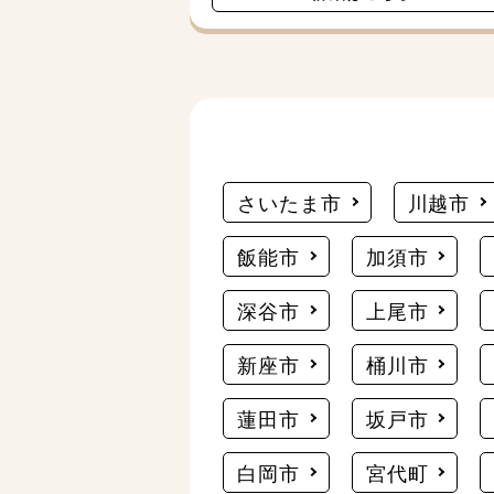
さいたま市
川越市
飯能市
加須市
深谷市
上尾市
新座市
桶川市
蓮田市
坂戸市
白岡市
宮代町