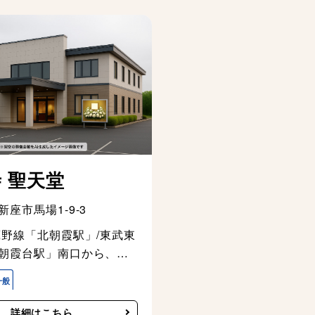
 聖天堂
新座市馬場1-9-3
蔵野線「北朝霞駅」/東武東
朝霞台駅」南口から、バ
ばりヶ丘駅北口行き」又
座営業所行き」バス「蓮
」下車、徒歩3分
詳細はこちら