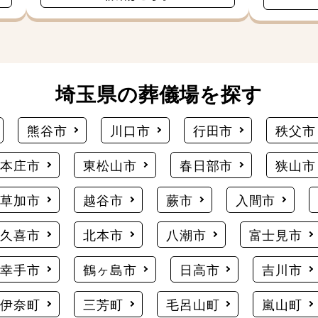
埼玉県の葬儀場を探す
熊谷市
川口市
行田市
秩父市
本庄市
東松山市
春日部市
狭山市
草加市
越谷市
蕨市
入間市
久喜市
北本市
八潮市
富士見市
幸手市
鶴ヶ島市
日高市
吉川市
伊奈町
三芳町
毛呂山町
嵐山町