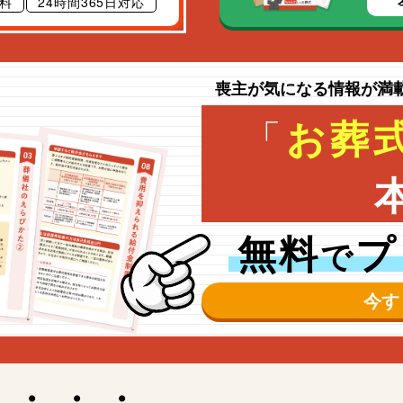
料
24時間365日対応
喪主が気になる情報が満
「
お葬
無料
プ
で
今す