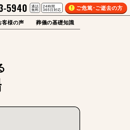
3-5940
通話
24時間
ご危篤･ご逝去の方
無料
365日対応
お客様の声
葬儀の基礎知識
る
場