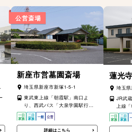
公営斎場
新座市営墓園斎場
蓮光寺
保
埼玉県新座市新塚1-5-1
埼玉県
ー
東武東上線「朝霞駅」南口よ
JR武
り、西武バス「大泉学園駅行」
上線「
で「新座総合技術高校」下車、
ス「ひ
徒歩8分
は「新
光寺前
詳細はこちら