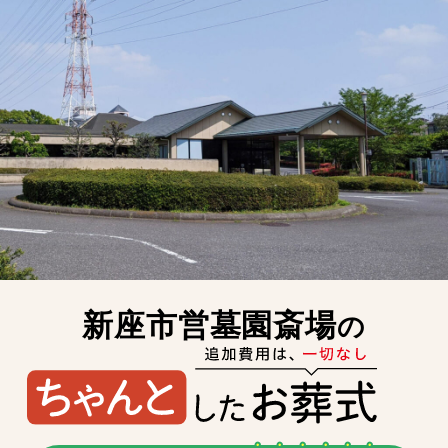
新座市営墓園斎場
の