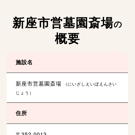
新座市営墓園斎場
の
概要
施設名
新座市営墓園斎場
（にいざしえいぼえんさい
じょう）
住所
〒352-0013