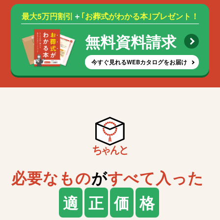
最大5万円割引
＋
｢お葬式がわかる本｣プレゼント！
無料資料請求
今すぐ見れるWEBカタログをお届け
必要なもの
が
すべて入った
適
正
価
格