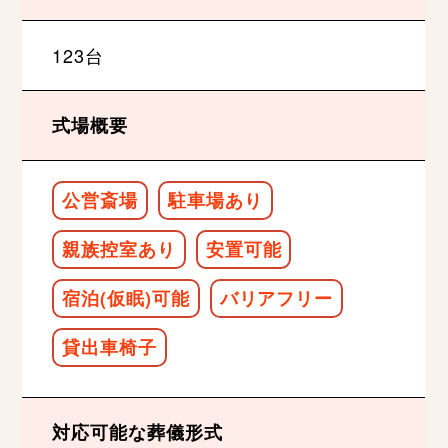
123台
式場概要
公営斎場
駐車場あり
親族控室あり
安置可能
宿泊(仮眠)可能
バリアフリー
貸出車椅子
対応可能な葬儀形式