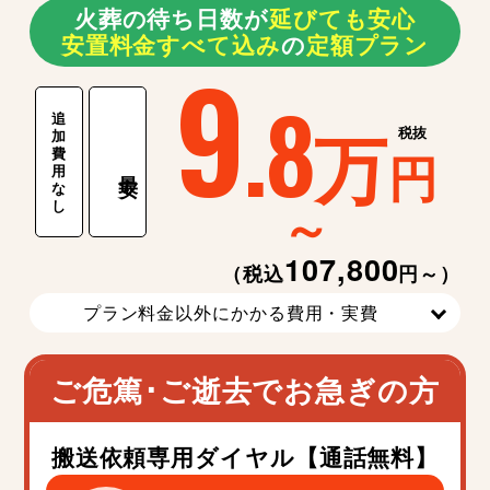
火葬の待ち日数が
延
び
て
も
安
心
安置料金すべて込み
の
定額プラン
9
.8
追
万
税抜
加
費
円
用
最安
な
～
し
107,800
（税込
円～）
プラン料金以外にかかる費用・実費
ご危篤･ご逝去でお急ぎの方
搬送依頼専用ダイヤル【通話無料】