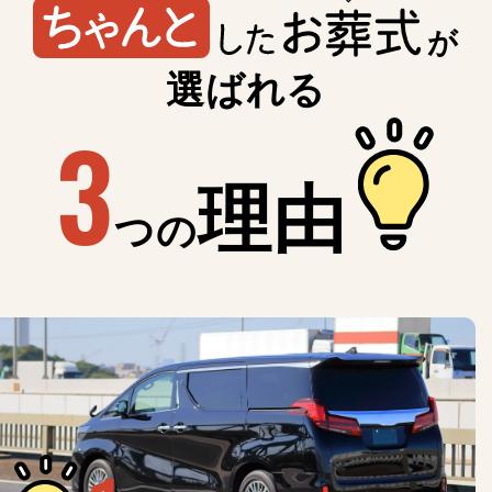
が
選ばれる
3
理由
つの