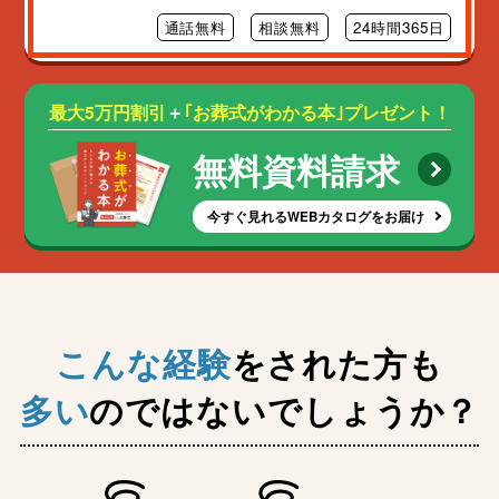
通話無料
相談無料
24時間365日
最大5万円割引
＋
｢お葬式がわかる本｣プレゼント！
無料資料請求
今すぐ見れるWEBカタログをお届け
こんな経験
をされた方も
多い
のではないでしょうか？