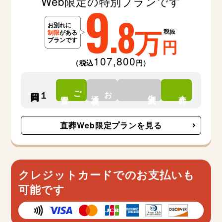
Web限定の特別プランです
9
.8
万
税抜
円
107,800
（税込
円）
ご
お
１日間
告別式
安置
通夜
火葬
直葬Web限定プランを見る
クレジットカードでのお支払いも
可能です