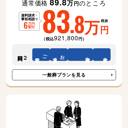
89.8
通常価格
のところ
万
83
円
.8
万
税抜
円
921,800
（税込
円）
ご
お
２日間
告別式
安置
通夜
火葬
一般葬プランを見る