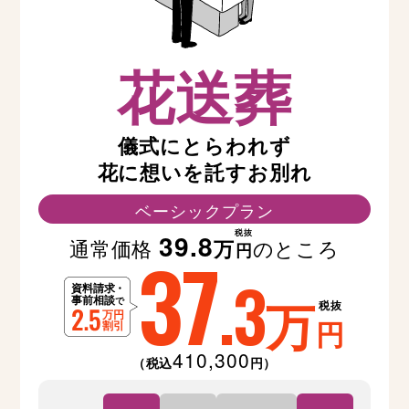
花送葬
儀式にとらわれず
花に想いを託すお別れ
ベーシックプラン
税抜
39.8
通常価格
のところ
万
37
円
.3
万
税抜
円
410,300
（税込
円）
１日間