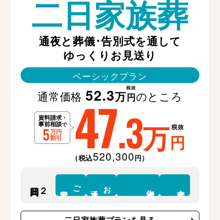
二日家族葬
通夜と葬儀･告別式を通して
ゆっくりお見送り
ベーシックプラン
税抜
52.3
通常価格
のところ
万
47
円
.3
万
税抜
円
520,300
（税込
円）
ご
お
２日間
告別式
安置
通夜
火葬
二日家族葬プランを見る