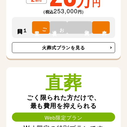
万
円
253,000
（税込
円）
ご
お
１日間
告別式
安置
通夜
火葬
火葬式プランを見る
直葬
ごく限られた方だけで、
最も費用を抑えられる
Web限定プラン