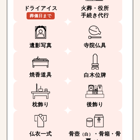
ドライアイス
火葬・役所
手続き代行
葬儀日まで
遺影写真
寺院仏具
焼香道具
白木位牌
枕飾り
後飾り
仏衣一式
骨壺
・骨箱・骨
（白）