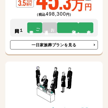
.3
万
円
498,300
（税込
円）
ご
お
１日間
告別式
安置
通夜
火葬
一日家族葬プランを見る