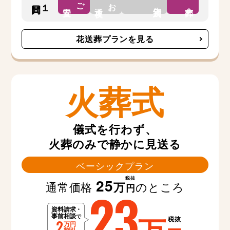
ご
お
告別式
安置
通夜
火葬
花送葬プランを見る
火葬式
儀式を行わず、
火葬のみで静かに見送る
ベーシックプラン
税抜
25
通常価格
のところ
万
23
円
税抜