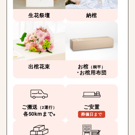
生花祭壇
納棺
出棺花束
お棺
（桐平）
･お棺用布団
ご搬送
ご安置
（2運行）
各50kmまで
※
葬儀日まで