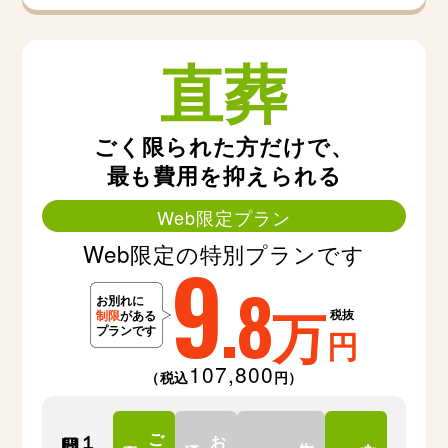
直葬
ごく限られた方だけで、
最も費用を抑えられる
Web限定プラン
Web限定の特別プランです
9
.8
万
税抜
円
107,800
（税込
円）
ご
お
１日間
告別式
安置
通夜
火葬