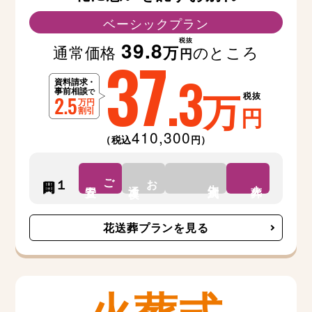
ベーシックプラン
税抜
39.8
通常価格
のところ
万
37
円
.3
万
税抜
円
410,300
（税込
円）
ご
お
１日間
告別式
安置
通夜
火葬
花送葬プランを見る
火葬式