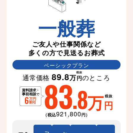
一般葬
ご友人や仕事関係など
多くの方で見送るお葬式
ベーシックプラン
税抜
89.8
通常価格
のところ
万
83
円
.8
万
税抜
円
921,800
（税込
円）
ご
お
２日間
告別式
安置
通夜
火葬