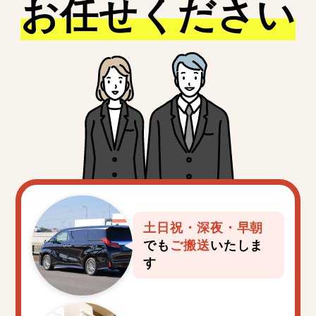
お任せください
宮代町
伊奈町
三芳町
毛呂山町
嵐山町
杉戸町
松伏町
美里町
土日祝・深夜・早朝
でも
ご搬送
いたしま
す