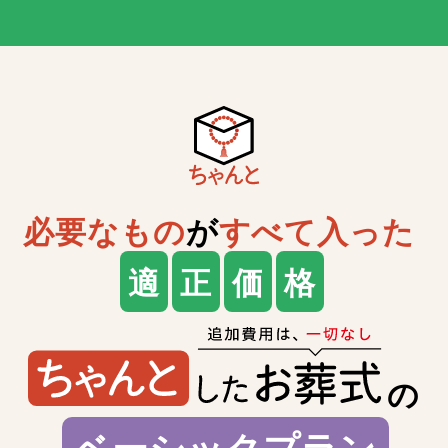
必要なもの
が
すべて入った
適
正
価
格
の
ベーシックプラン