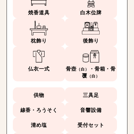
焼香道具
白木位牌
枕飾り
後飾り
仏衣一式
骨壺
・骨箱・骨
（白）
覆
（白）
供物
三具足
線香・ろうそく
音響設備
清め塩
受付セット