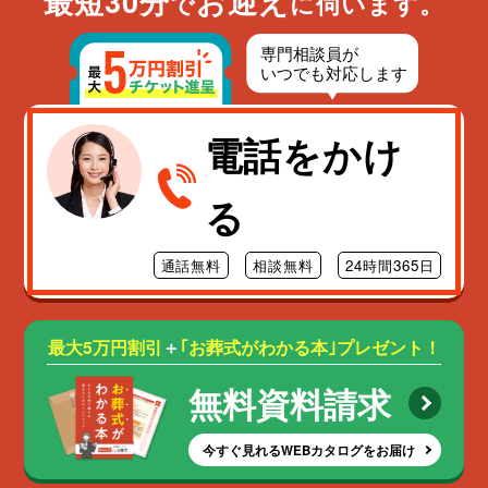
最短30分
お迎え
で
に伺います。
電話をかけ
る
通話無料
相談無料
24時間365日
最大5万円割引
＋
｢お葬式がわかる本｣プレゼント！
無料資料請求
今すぐ見れるWEBカタログをお届け