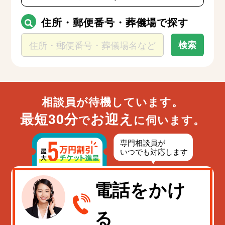
さいたま市
川越市
住所・郵便番号・葬儀場で探す
熊谷市
検索
川口市
行田市
秩父市
所沢市
飯能市
相談員が待機しています。
加須市
最短30分
お迎え
本庄市
で
に伺います。
東松山市
春日部市
狭山市
鴻巣市
深谷市
電話をかけ
上尾市
草加市
る
越谷市