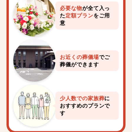
必要な物
が全て入っ
た
定額プラン
をご用
意
お近くの葬儀場
で
ご
葬儀ができます
少人数での家族葬
に
おすすめのプランで
す