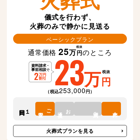
儀式を行わず、
火葬のみで静かに見送る
ベーシックプラン
税抜
25
通常価格
のところ
万
23
円
万
税抜
円
253,000
（税込
円）
ご
お
１日間
告別式
安置
通夜
火葬
火葬式プランを見る