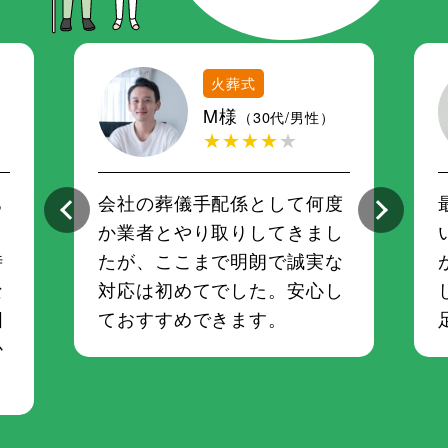
火葬式
M様
（30代/男性）
★★★★
★
ち
会社の葬儀手配係として何度
さ
か業者とやり取りしてきまし
時
たが、ここまで明朗で誠実な
な
対応は初めてでした。安心し
囲
ておすすめできます。
か