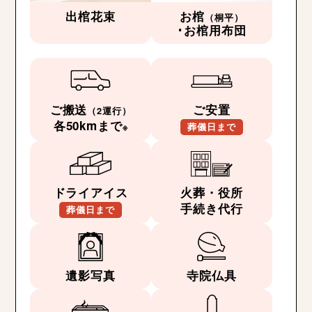
出棺花束
お棺
（桐平）
･お棺用布団
ご搬送
ご安置
（2運行）
各50kmまで
※
葬儀日まで
ドライアイス
火葬・役所
手続き代行
葬儀日まで
遺影写真
寺院仏具