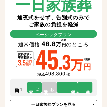
一日家族葬
通夜式をせず、告別式のみで
ご家族の負担を軽減
ベーシックプラン
税抜
48.8
通常価格
のところ
万
45
円
.3
万
税抜
円
498,300
（税込
円）
ご
お
１日間
告別式
安置
通夜
火葬
一日家族葬プランを見る