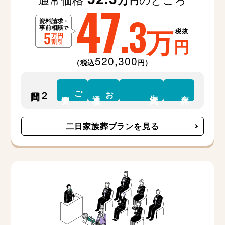
47
円
.3
万
税抜
円
520,300
（税込
円）
ご
お
２日間
告別式
安置
通夜
火葬
二日家族葬プランを見る