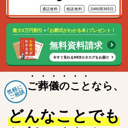
蕨市
入間市
通話無料
相談無料
24時間365日
朝霞市
志木市
新座市
最大5万円割引
＋
｢お葬式がわかる本｣プレゼント！
桶川市
久喜市
無料資料請求
北本市
八潮市
今すぐ見れるWEBカタログをお届け
富士見市
三郷市
蓮田市
ご
葬
儀
の
こ
と
なら、
坂戸市
気軽に
幸手市
ご相談
鶴ヶ島市
日高市
どんなことでも
吉川市
ふじみ野市
白岡市