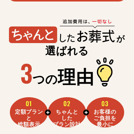
が
選ばれる
3
理由
つの
01
02
03
定額プラン
ちゃんと
お客様の
と
した
ご負担を
総額表示
プラン設計
最小に