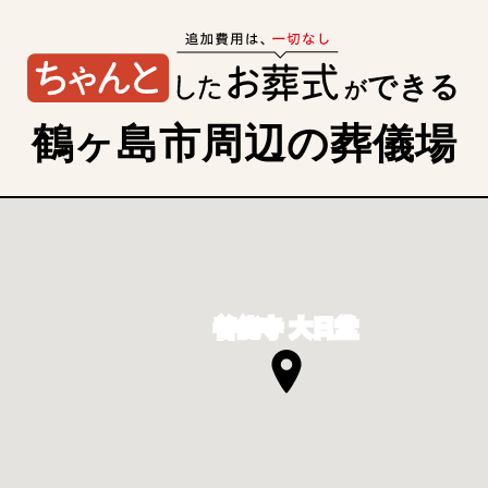
できる
が
鶴ヶ島市周辺の葬儀場
善能寺 大日堂