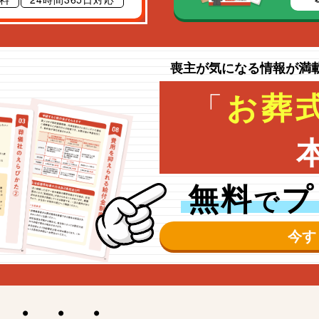
喪主が気になる情報が満
「
お葬
無料
プ
で
今す