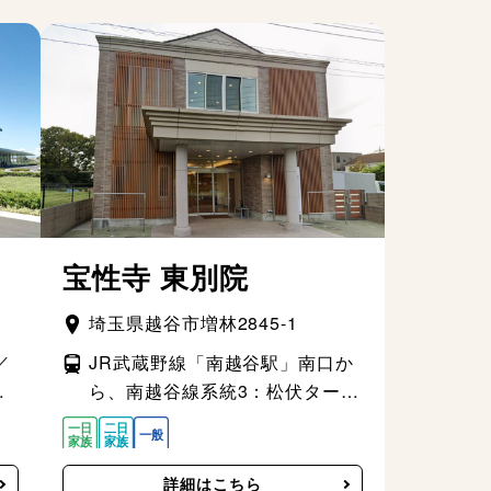
宝性寺 東別院
埼玉県越谷市増林2845-1
／
JR武蔵野線「南越谷駅」南口か
口
ら、南越谷線系統3：松伏ターミ
園
ナル行に乗車、「中山中」バス
停下車、徒歩5分
詳細はこちら