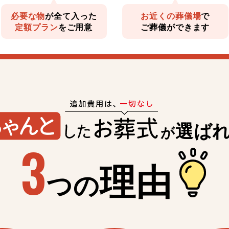
必要な物
が全て入った
お近くの葬儀場
で
定額プラン
をご用意
ご葬儀ができます
選ば
が
3
理由
つの