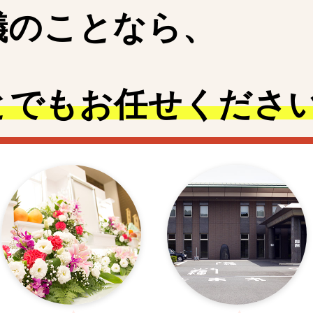
儀
の
こ
と
なら、
とでも
お任せくださ