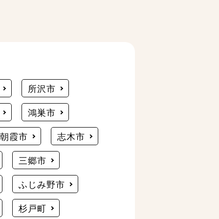
所沢市
鴻巣市
朝霞市
志木市
三郷市
ふじみ野市
杉戸町