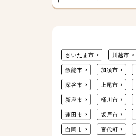
さいたま市
川越市
飯能市
加須市
深谷市
上尾市
新座市
桶川市
蓮田市
坂戸市
白岡市
宮代町