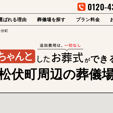
0120-4
選ばれる理由
葬儀場を探す
プラン料金
松伏町
でき
が
松伏町周辺の葬儀