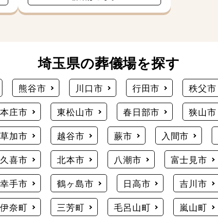
埼玉県の葬儀場を探す
熊谷市
川口市
行田市
秩父市
本庄市
東松山市
春日部市
狭山市
草加市
越谷市
蕨市
入間市
久喜市
北本市
八潮市
富士見市
幸手市
鶴ヶ島市
日高市
吉川市
伊奈町
三芳町
毛呂山町
嵐山町