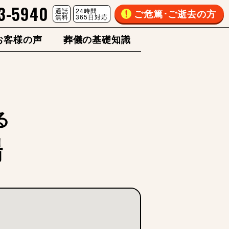
3-5940
通話
24時間
ご危篤･ご逝去の方
無料
365日対応
お客様の声
葬儀の基礎知識
る
場