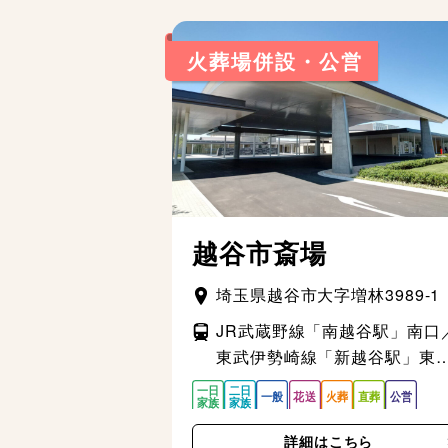
火葬場併設・公営
越谷市斎場
埼玉県越谷市大字増林3989-1
JR武蔵野線「南越谷駅」南口
東武伊勢崎線「新越谷駅」東
から、タローズバス「増林公
（越谷市斎場）」行き
詳細はこちら