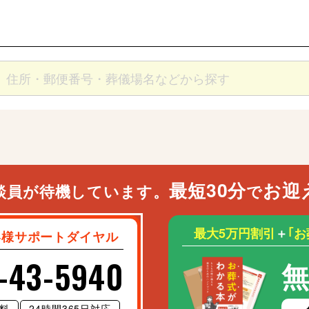
最短30分
お迎
談員が待機しています。
で
最大5万円割引
＋
｢
客様サポートダイヤル
-43-5940
料
24時間365日対応