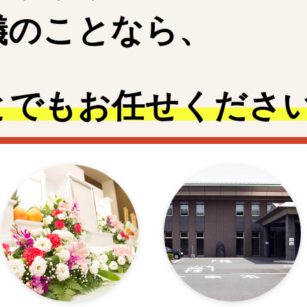
儀
の
こ
と
なら、
とでも
お任せくださ