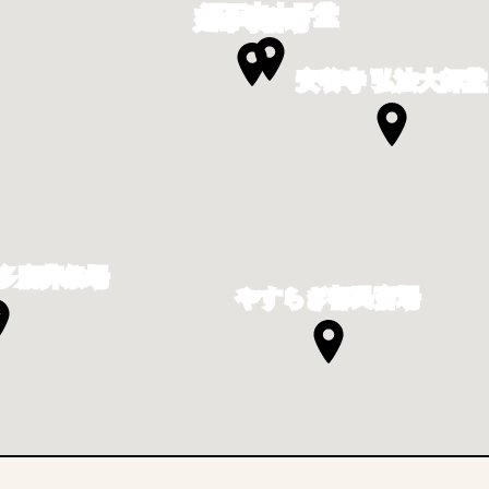
源正寺太子堂
延命寺斎場
安養寺 弘法大師堂
多磨葬祭場
やすらぎ都民斎場