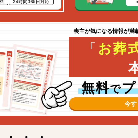
料
24時間365日対応
喪主が気になる情報が満
「
お葬
無料
プ
で
今す