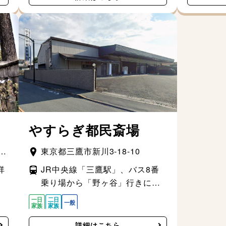
やすらぎ都民斎場
-
東京都三鷹市新川3-18-10
祥
JR中央線「三鷹駅」、バス8番
乗り場から「野ヶ谷」行きに乗
車、「南新川」下車
詳細はこちら