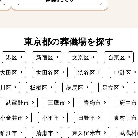
東京都の葬儀場を探す
港区
新宿区
文京区
台東区
大田区
世田谷区
渋谷区
中野区
荒川区
板橋区
練馬区
足立区
武蔵野市
三鷹市
青梅市
府中市
小金井市
小平市
日野市
東村山市
狛江市
清瀬市
東久留米市
武蔵村