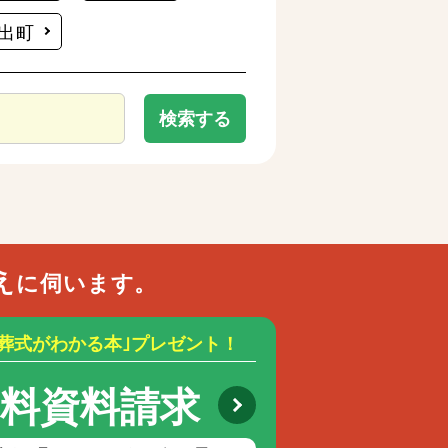
出町
検索する
え
に伺います。
お葬式がわかる本｣プレゼント！
無料資料請求