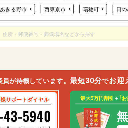
あきる野市
西東京市
瑞穂町
日の
最短30分
お迎
談員が待機しています。
で
最大5万円割引
＋
｢
客様サポートダイヤル
-43-5940