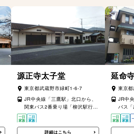
源正寺太子堂
延命
東京都武蔵野市緑町1-6-7
東京都
、
JR中央線「三鷹駅」北口から、
JR中
関東バス2番乗り場「柳沢駅行き
バス「
／東伏見駅北口行き」乗車約7分
小金井
前」バ
詳細はこちら