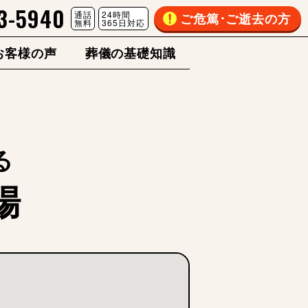
3-5940
通話
24時間
ご危篤･ご逝去の方
無料
365日対応
お客様の声
葬儀の基礎知識
る
場