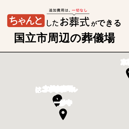
できる
が
国立市周辺の葬儀場
東
立川市斎場
はごろもホール
一妙寺