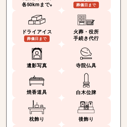
各50kmまで
※
葬儀日まで
ドライアイス
火葬・役所
手続き代行
葬儀日まで
遺影写真
寺院仏具
焼香道具
白木位牌
枕飾り
後飾り