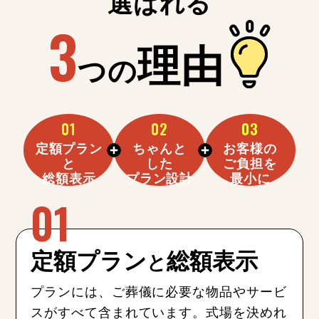
選ばれる
3
理由
つの
01
02
03
定額プラン
ちゃんと
お客様の
と
した
ご負担を
総額表示
プラン設計
最小に
定額プラン
総額表示
と
プランには、ご葬儀に必要な物品やサービ
スがすべて含まれています。式場を決めれ