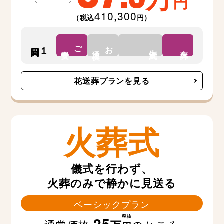
円
410,300
（税込
円）
ご
お
１日間
告別式
安置
通夜
火葬
花送葬プランを見る
火葬式
儀式を行わず、
火葬のみで静かに見送る
ベーシックプラン
税抜
25