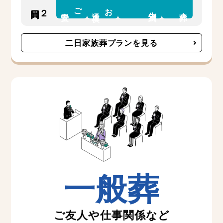
ご
お
２日間
告別式
安置
通夜
火葬
二日家族葬プランを見る
一般葬
ご友人や仕事関係など