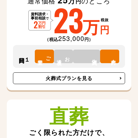
通常価格
のところ
万
23
円
万
税抜
円
253,000
（税込
円）
ご
お
１日間
告別式
安置
通夜
火葬
火葬式プランを見る
直葬
ごく限られた方だけで、