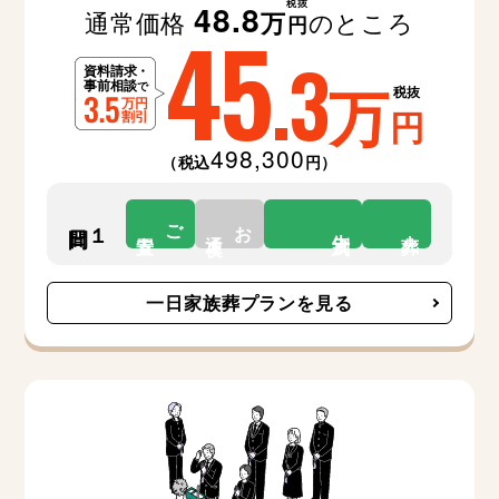
税抜
48.8
通常価格
のところ
万
45
円
.3
万
税抜
円
498,300
（税込
円）
ご
お
１日間
告別式
安置
通夜
火葬
一日家族葬プランを見る