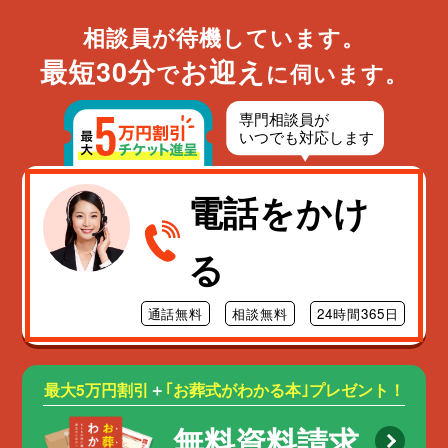
江東区
相談員が待機しています。
品川区
最短30分
お迎え
目黒区
で
に伺います。
大田区
世田谷区
渋谷区
中野区
杉並区
電話をかけ
豊島区
北区
る
荒川区
板橋区
練馬区
通話無料
相談無料
24時間365日
足立区
葛飾区
江戸川区
最大5万円割引
＋
｢お葬式がわかる本｣プレゼント！
八王子市
立川市
無料資料請求