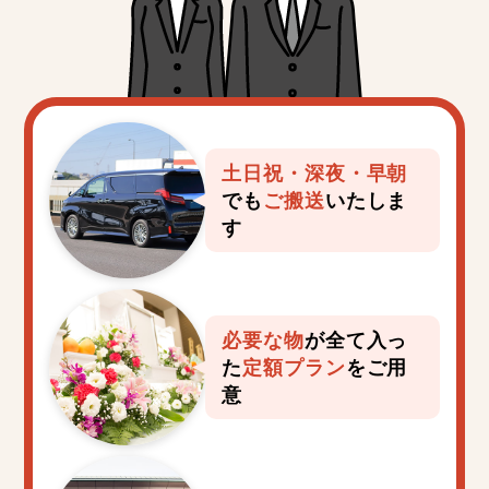
稲城市
羽村市
あきる野市
西東京市
瑞穂町
日の出町
土日祝・深夜・早朝
でも
ご搬送
いたしま
す
必要な物
が全て入っ
た
定額プラン
をご用
意