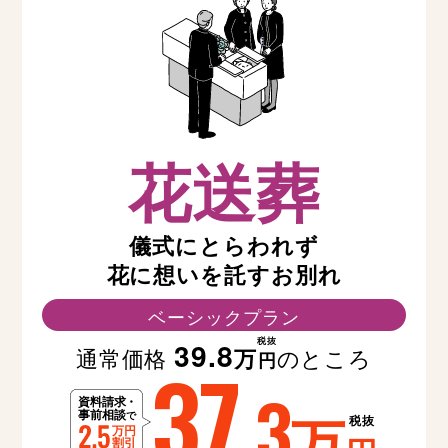
花送葬
儀式にとらわれず
花に想いを託すお別れ
ベーシックプラン
税抜
39.8
通常価格
のところ
万
37
円
.3
万
税抜