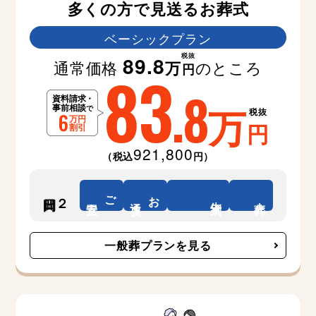
多くの方で見送るお葬式
ベーシックプラン
税抜
89.8
通常価格
のところ
万
83
円
.8
万
税抜
円
921,800
（税込
円）
ご
お
２日間
告別式
安置
通夜
火葬
一般葬プランを見る