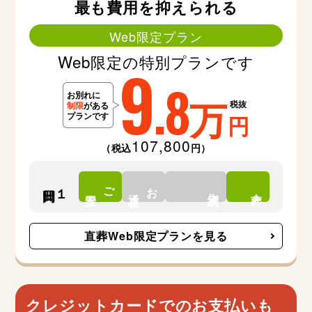
最も費用を抑えられる
Web限定プラン
Web限定の特別プランです
9
.8
万
税抜
円
107,800
（税込
円）
ご
お
１日間
告別式
安置
通夜
火葬
直葬Web限定プランを見る
クレジットカードでのお支払いも