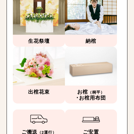
生花祭壇
納棺
出棺花束
お棺
（桐平）
･お棺用布団
ご搬送
ご安置
（2運行）