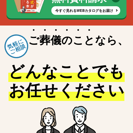
武蔵野市
三鷹市
今すぐ見れるWEBカタログをお届け
青梅市
府中市
昭島市
ご
葬
儀
の
こ
と
なら、
調布市
気軽に
町田市
ご相談
小金井市
小平市
どんなことでも
日野市
東村山市
国分寺市
お任せください
国立市
福生市
狛江市
清瀬市
東久留米市
武蔵村山市
多摩市