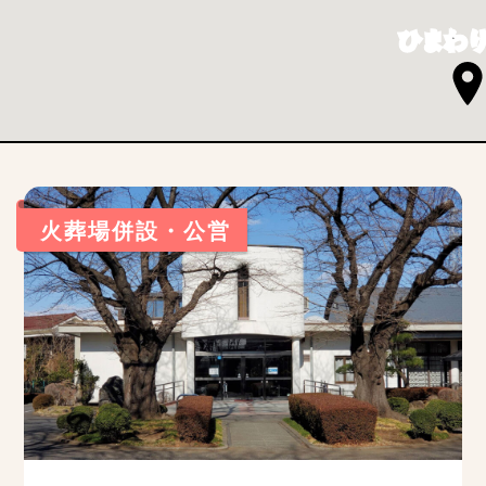
ひまわ
火葬場併設・公営