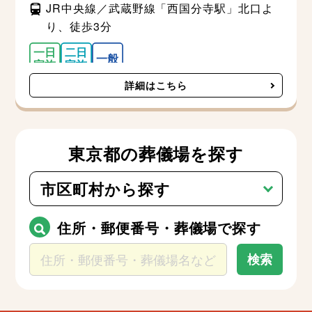
JR中央線／武蔵野線「西国分寺駅」北口よ
り、徒歩3分
詳細はこちら
東京都の葬儀場を探す
市区町村から探す
千代田区
中央区
住所・郵便番号・葬儀場で探す
港区
検索
新宿区
文京区
台東区
墨田区