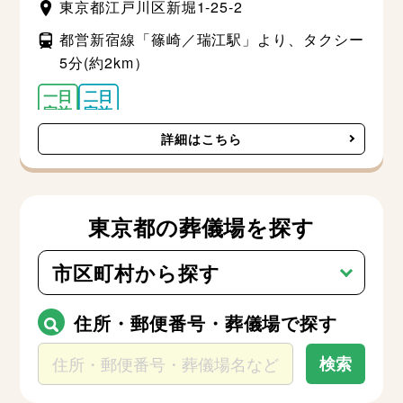
東京都江戸川区新堀1-25-2
都営新宿線「篠崎／瑞江駅」より、タクシー
5分(約2km）
詳細はこちら
東京都の葬儀場を探す
市区町村から探す
千代田区
中央区
住所・郵便番号・葬儀場で探す
港区
検索
新宿区
文京区