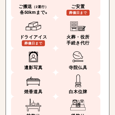
ご搬送
ご安置
（2運行）
各50kmまで
※
葬儀日まで
ドライアイス
火葬・役所
手続き代行
葬儀日まで
遺影写真
寺院仏具
焼香道具
白木位牌