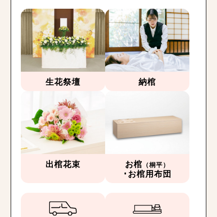
生花祭壇
納棺
出棺花束
お棺
（桐平）
･お棺用布団