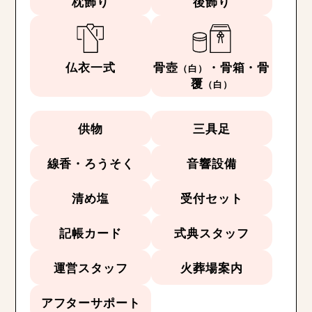
枕飾り
後飾り
仏衣一式
骨壺
・骨箱・骨
（白）
覆
（白）
供物
三具足
線香・ろうそく
音響設備
清め塩
受付セット
記帳カード
式典スタッフ
運営スタッフ
火葬場案内
アフターサポート