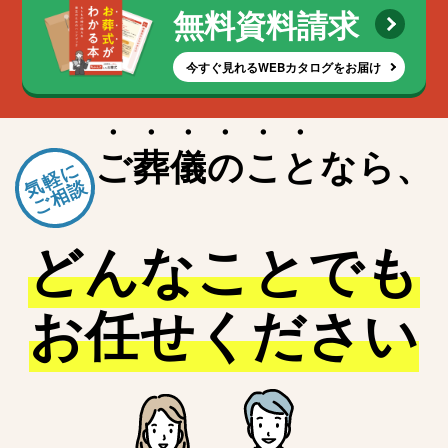
立川市
無料資料請求
武蔵野市
三鷹市
今すぐ見れるWEBカタログをお届け
青梅市
府中市
昭島市
ご
葬
儀
の
こ
と
なら、
調布市
気軽に
町田市
ご相談
小金井市
小平市
どんなことでも
日野市
東村山市
国分寺市
お任せください
国立市
福生市
狛江市
清瀬市
東久留米市
武蔵村山市