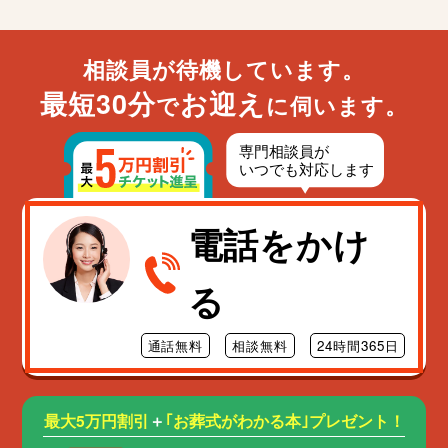
台東区
墨田区
江東区
相談員が待機しています。
品川区
最短30分
お迎え
目黒区
で
に伺います。
大田区
世田谷区
渋谷区
中野区
杉並区
電話をかけ
豊島区
北区
る
荒川区
板橋区
練馬区
通話無料
相談無料
24時間365日
足立区
葛飾区
江戸川区
最大5万円割引
＋
｢お葬式がわかる本｣プレゼント！
八王子市