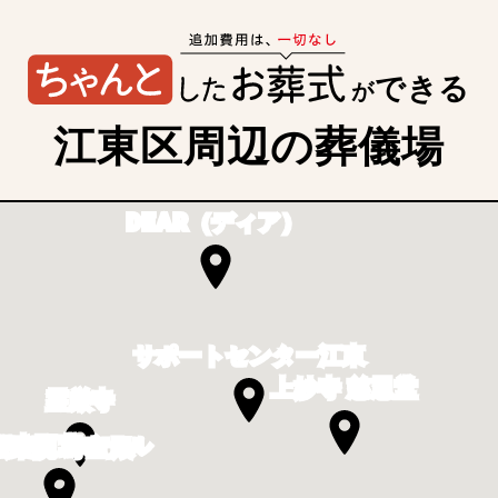
できる
が
江東区周辺の葬儀場
DEAR（ディア）
サポートセンター江東
上妙寺 慈恩堂
霊厳寺
行寺双葉ホール
法乗院 寿宝殿