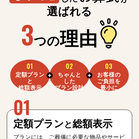
選ばれる
3
理由
つの
01
02
03
定額プラン
ちゃんと
お客様の
と
した
ご負担を
総額表示
プラン設計
最小に
定額プラン
総額表示
と
プランには、ご葬儀に必要な物品やサービ