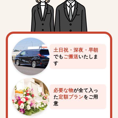
多摩市
稲城市
羽村市
あきる野市
西東京市
瑞穂町
日の出町
土日祝・深夜・早朝
でも
ご搬送
いたしま
す
必要な物
が全て入っ
た
定額プラン
をご用
意