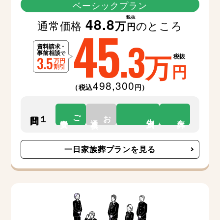
ベーシックプラン
税抜
48.8
通常価格
のところ
万
45
円
.3
万
税抜
円
498,300
（税込
円）
ご
お
１日間
告別式
安置
通夜
火葬
一日家族葬プランを見る