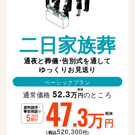
二日家族葬
通夜と葬儀･告別式を通して
ゆっくりお見送り
ベーシックプラン
税抜
52.3
通常価格
のところ
万
47
円
.3
万
税抜
円
520,300
（税込
円）