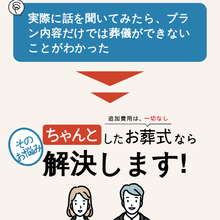
実際に話を聞いてみたら、プラ
ン内容だけでは
葬儀ができない
ことがわかった
なら
その
お悩み
解決します!