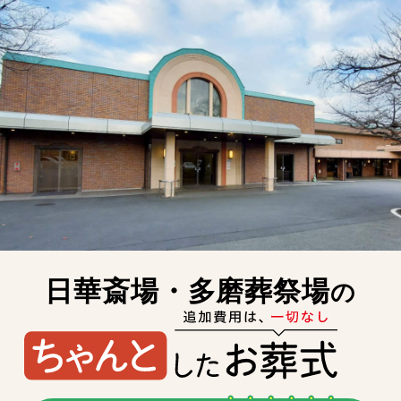
日華斎場・多磨葬祭場
の