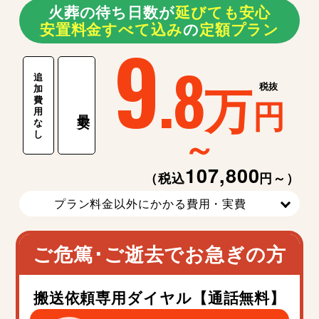
火葬の待ち日数が
延
び
て
も
安
心
安置料金すべて込み
の
定額プラン
9
.8
追
万
税抜
加
費
円
用
最安
な
～
し
107,800
（税込
円～）
プラン料金以外にかかる費用・実費
ご危篤･ご逝去でお急ぎの方
搬送依頼専用ダイヤル【通話無料】