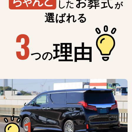
が
選ばれる
3
理由
つの