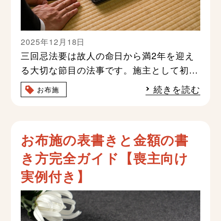
2025年12月18日
三回忌法要は故人の命日から満2年を迎え
る大切な節目の法事です。施主として初め
て法要を執り行う場合、お布施の金額や渡
続きを読む
お布施
し方に悩まれる方は多く、失
お布施の表書きと金額の書
き方完全ガイド【喪主向け
実例付き】