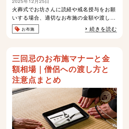
2025年12月25日
火葬式でお坊さんに読経や戒名授与をお願
いする場合、適切なお布施の金額や渡し方
のマナーに悩む方は少なくありません。火
続きを読む
お布施
葬式のお布施相場は読経のみ
三回忌のお布施マナーと金
額相場｜僧侶への渡し方と
注意点まとめ