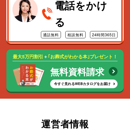
電話をかけ
る
通話無料
相談無料
24時間365日
最大5万円割引
＋
｢お葬式がわかる本｣プレゼント！
無料資料請求
今すぐ見れるWEBカタログをお届け
運営者情報