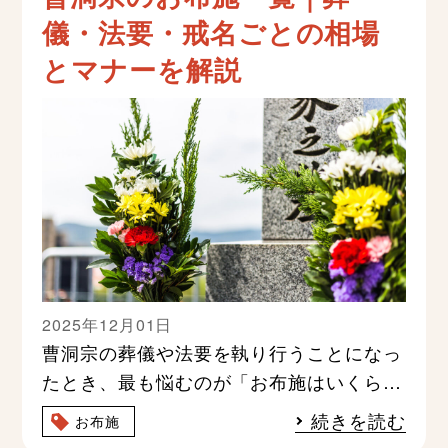
儀・法要・戒名ごとの相場
とマナーを解説
2025年12月01日
曹洞宗の葬儀や法要を執り行うことになっ
たとき、最も悩むのが「お布施はいくら包
めばよいのか」という問題です。お布施に
続きを読む
お布施
は明確な定価がなく、戒名の