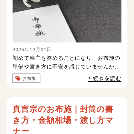
2025年12月01日
初めて喪主を務めることになり、お布施の
準備や書き方に不安を感じていませんか。
お布施は僧侶への感謝の気持ちを表すもの
続きを読む
お布施
ですが、表書きや金額の記入
真言宗のお布施｜封筒の書
き方・金額相場・渡し方マ
ナー