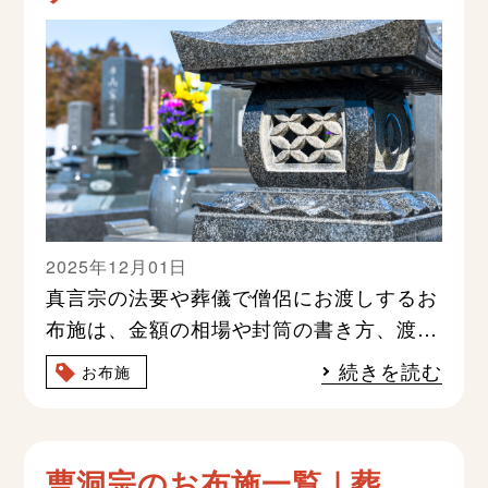
2025年12月01日
真言宗の法要や葬儀で僧侶にお渡しするお
布施は、金額の相場や封筒の書き方、渡し
方のマナーなど、分からないことが多く不
続きを読む
お布施
安に感じる方も多いでしょう
曹洞宗のお布施一覧｜葬