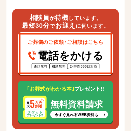
相談員
待機
が
しています。
最短30分
お迎え
で
に伺います。
ご葬儀のご依頼･ご相談はこちら
電話をかける
通話無料
相談無料
24時間365日対応
｢お葬式がわかる本｣
プレゼント!!
無料資料請求
今すぐ見れるWEB資料も