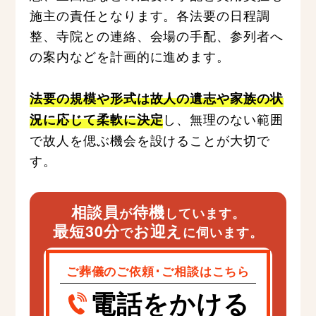
施主の責任となります。各法要の日程調
整、寺院との連絡、会場の手配、参列者へ
の案内などを計画的に進めます。
法要の規模や形式は故人の遺志や家族の状
し、無理のない範囲
況に応じて柔軟に決定
で故人を偲ぶ機会を設けることが大切で
す。
相談員
待機
が
しています。
最短30分
お迎え
で
に伺います。
ご葬儀のご依頼･ご相談はこちら
電話をかける