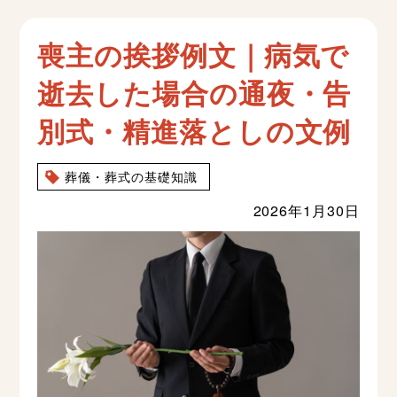
喪主の挨拶例文｜病気で
逝去した場合の通夜・告
別式・精進落としの文例
葬儀・葬式の基礎知識
2026年1月30日