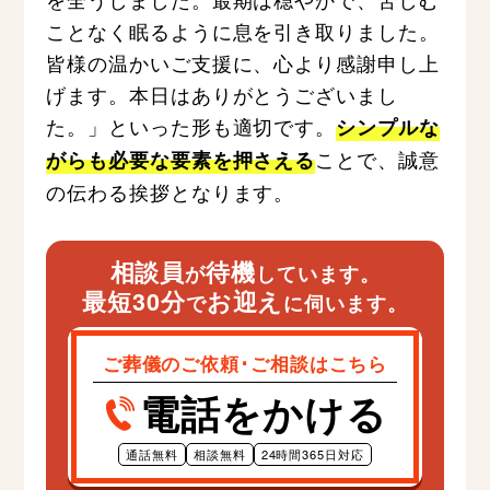
ことなく眠るように息を引き取りました。
皆様の温かいご支援に、心より感謝申し上
げます。本日はありがとうございまし
た。」といった形も適切です。
シンプルな
ことで、誠意
がらも必要な要素を押さえる
の伝わる挨拶となります。
相談員
待機
が
しています。
最短30分
お迎え
で
に伺います。
ご葬儀のご依頼･ご相談はこちら
電話をかける
通話無料
相談無料
24時間365日対応