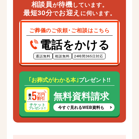
相談員
待機
が
しています。
最短30分
お迎え
で
に伺います。
ご葬儀のご依頼･ご相談はこちら
電話をかける
通話無料
相談無料
24時間365日対応
｢お葬式がわかる本｣
プレゼント!!
無料資料請求
今すぐ見れるWEB資料も