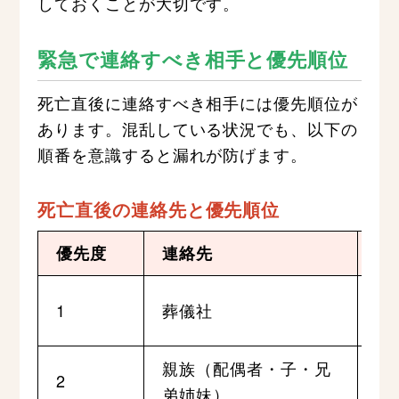
しておくことが大切です。
緊急で連絡すべき相手と優先順位
死亡直後に連絡すべき相手には優先順位が
あります。混乱している状況でも、以下の
順番を意識すると漏れが防げます。
死亡直後の連絡先と優先順位
優先度
連絡先
連
遺
1
葬儀社
配
親族（配偶者・子・兄
死
2
弟姉妹）
の