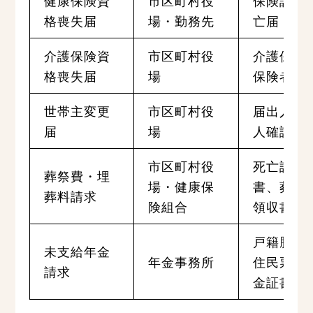
健康保険資
市区町村役
保険証、
格喪失届
場・勤務先
亡届
介護保険資
市区町村役
介護保険
格喪失届
場
保険者証
世帯主変更
市区町村役
届出人の
届
場
人確認書
市区町村役
死亡診断
葬祭費・埋
場・健康保
書、葬儀
葬料請求
険組合
領収書
戸籍謄本
未支給年金
年金事務所
住民票、
請求
金証書