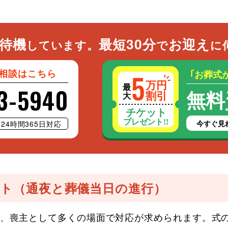
待機
最短30分
お迎え
しています。
で
に
相談はこちら
｢お葬式
3-5940
無料
今すぐ見
24時間365日対応
ト（通夜と葬儀当日の進行）
、喪主として多くの場面で対応が求められます。式