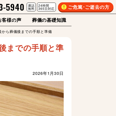
3-5940
通話
24時間
ご危篤･ご逝去の方
無料
365日対応
お客様の声
葬儀の基礎知識
後から葬儀後までの手順と準備
後までの手順と準
2026年1月30日