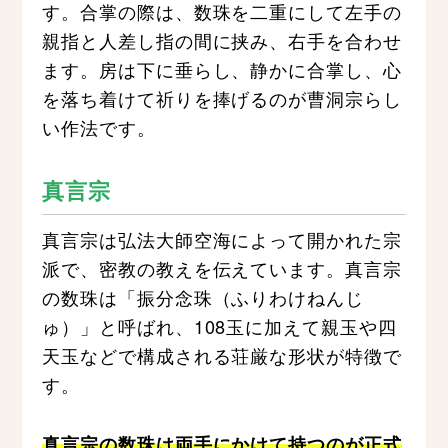
す。合掌の際は、数珠を二重にして左手の
親指と人差し指の間に挟み、右手を合わせ
ます。房は下に垂らし、静かに合掌し、心
を落ち着けて祈りを捧げるのが曹洞宗らし
い作法です。
真言宗
真言宗は弘法大師空海によって開かれた宗
派で、密教の教えを伝えています。真言宗
の数珠は「振分念珠（ふりわけねんじ
ゅ）」と呼ばれ、108玉に加えて親玉や四
天玉などで構成される荘厳な形状が特徴で
す。
真言宗の数珠は両手にかけて持つのが正式