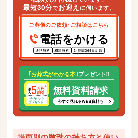
最短30分
お迎え
で
に伺います。
ご葬儀のご依頼･ご相談はこちら
電話をかける
通話無料
相談無料
24時間365日対応
｢お葬式がわかる本｣
プレゼント!!
無料資料請求
今すぐ見れるWEB資料も
場面別の数珠の持ち方と使い