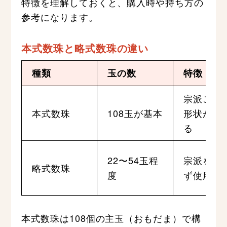
特徴を理解しておくと、購入時や持ち方の
参考になります。
本式数珠と略式数珠の違い
種類
玉の数
特徴
宗派ごと
本式数珠
108玉が基本
形状が異
る
22〜54玉程
宗派を問
略式数珠
度
ず使用可
本式数珠は108個の主玉（おもだま）で構