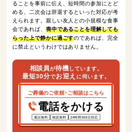
ることを事前に伝え、短時間の参加にとど
める、二次会は辞退するといった対応が考
えられます。親しい友人との小規模な食事
会であれば、
喪中であることを理解しても
のであれば、完全
らった上で静かに過ごす
に禁止というわけではありません。
相談員
待機
が
しています。
最短30分
お迎え
で
に伺います。
ご葬儀のご依頼･ご相談はこちら
電話をかける
通話無料
相談無料
24時間365日対応