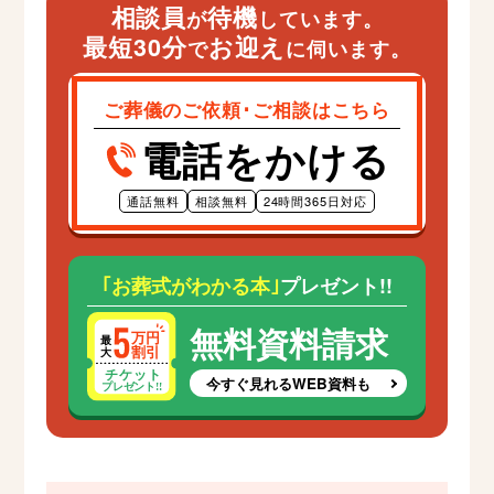
相談員
待機
が
しています。
最短30分
お迎え
で
に伺います。
ご葬儀のご依頼･ご相談はこちら
電話をかける
通話無料
相談無料
24時間365日対応
｢お葬式がわかる本｣
プレゼント!!
無料資料請求
今すぐ見れるWEB資料も