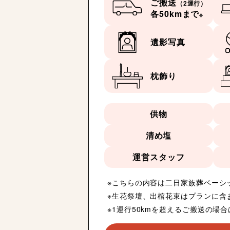
ご搬送
（2運行）
各50kmまで
※
遺影写真
枕飾り
供物
清め塩
運営スタッフ
こちらの内容は二日家族葬ベーシ
生花祭壇、出棺花束はプランに含
1運行50kmを超えるご搬送の場