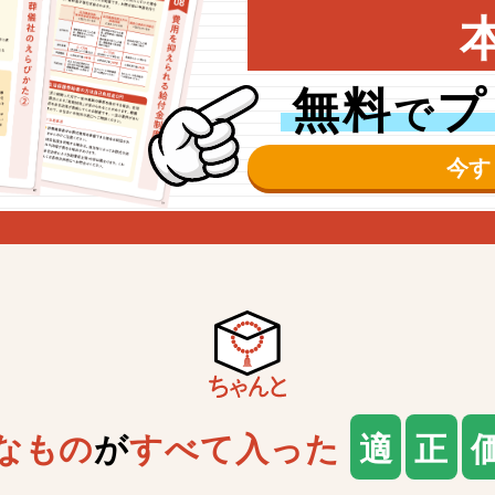
無料
プ
で
今す
なもの
が
すべて入った
適
正