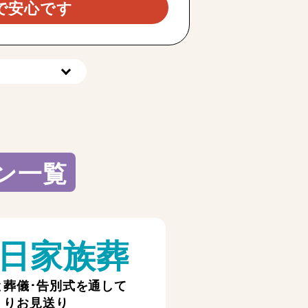
で安心です
ン一覧
日家族葬
と葬儀･告別式を通して
くりお見送り