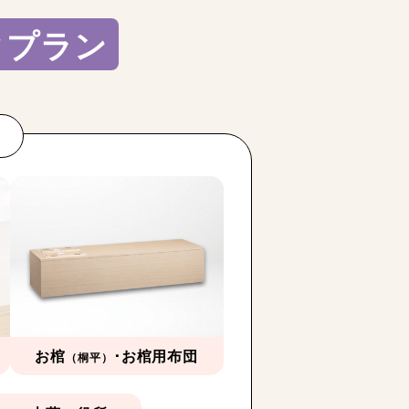
クプラン
お棺
･お棺用布団
（桐平）