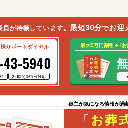
最短30分
お迎
談員が待機しています。
で
最大5万円割引
＋
｢
客様サポートダイヤル
-43-5940
料
24時間365日対応
喪主が気になる情報が満
「
お葬