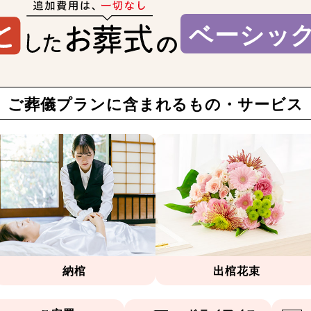
ベーシッ
の
ご葬儀プランに
含まれるもの・サービス
納棺
出棺花束