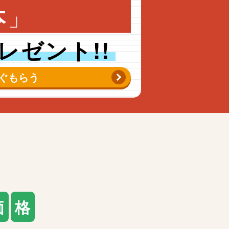
」
本
レゼント!!
ぐもらう
価
格