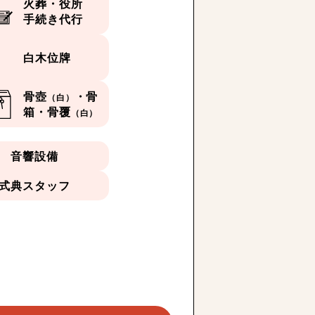
火葬・役所
手続き代行
白木位牌
骨壺
・骨
（白）
箱・骨覆
（白）
音響設備
式典スタッフ