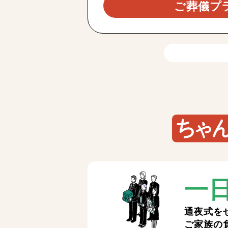
ご葬儀プ
一
通夜式を
ご家族の