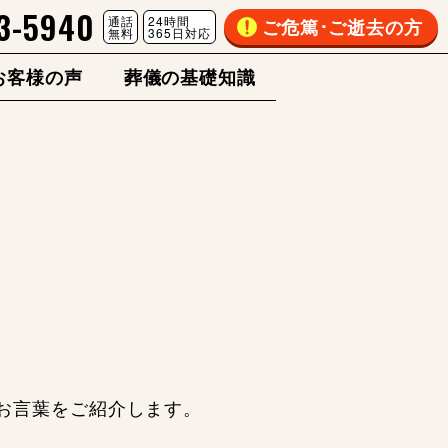
3-5940
通話
24時間
ご危篤･ご逝去の方
無料
365日対応
お客様の声
葬儀の基礎知識
お言葉をご紹介します。