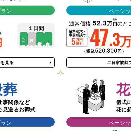
プラン
ベーシッ
税抜
52.3
通常価格
のと
万
47
円
１日間
.3
抜
円
ご安置
お通夜
告別式
火葬
520,300
（税込
円）
ンを見る
二日家族葬
般葬
花
仕事関係など
儀式
で見送るお葬式
花に
プラン
ベーシッ