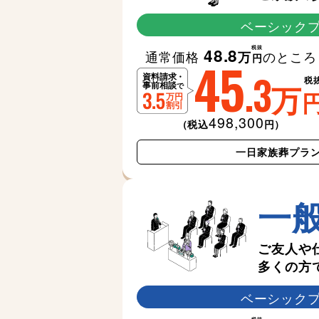
ベーシック
税抜
48.8
通常価格
のところ
万
45
円
.3
税
万
498,300
（税込
円）
一日家族葬プラ
一
ご友人や
多くの方
ベーシック