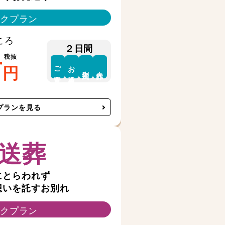
クプラン
ころ
２日間
税抜
万
円
ご安置
お通夜
告別式
火葬
プランを見る
送葬
にとらわれず
想いを託すお別れ
クプラン