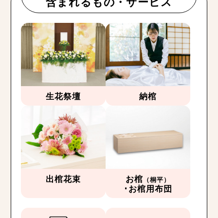
含まれるもの・サービス
生花祭壇
納棺
出棺花束
お棺
（桐平）
･お棺用布団