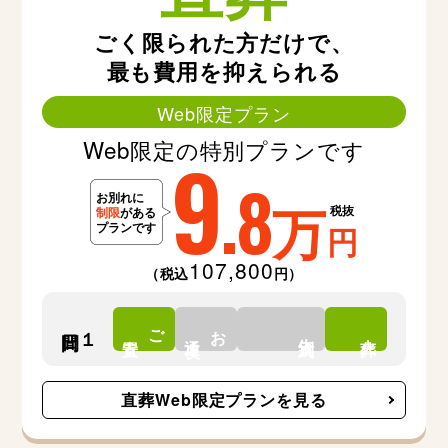
ごく限られた方だけで、
最も費用を抑えられる
Web限定プラン
Web限定の特別プランです
9
.8
万
税抜
円
107,800
（税込
円）
ご
お
１日間
告別式
安置
通夜
火葬
直葬Web限定プランを見る