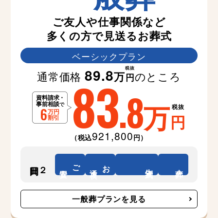
ご友人や仕事関係など
多くの方で見送るお葬式
ベーシックプラン
税抜
89.8
通常価格
のところ
万
83
円
.8
万
税抜
円
921,800
（税込
円）
ご
お
２日間
告別式
安置
通夜
火葬
一般葬プランを見る