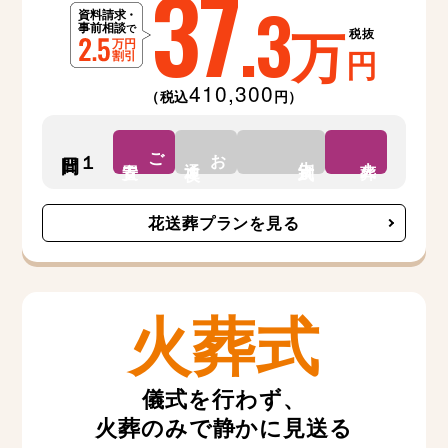
37
.3
万
税抜
円
410,300
（税込
円）
ご
お
１日間
告別式
安置
通夜
火葬
花送葬プランを見る
火葬式
儀式を行わず、
火葬のみで静かに見送る