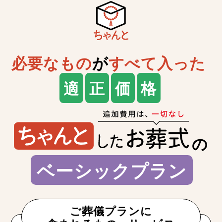
必要なもの
が
すべて入った
適
正
価
格
の
ベーシックプラン
ご葬儀プランに