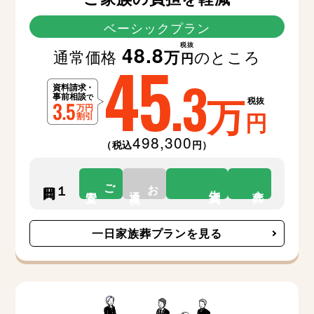
ベーシックプラン
税抜
48.8
通常価格
のところ
万
45
円
.3
万
税抜
円
498,300
（税込
円）
ご
お
１日間
告別式
安置
通夜
火葬
一日家族葬プランを見る