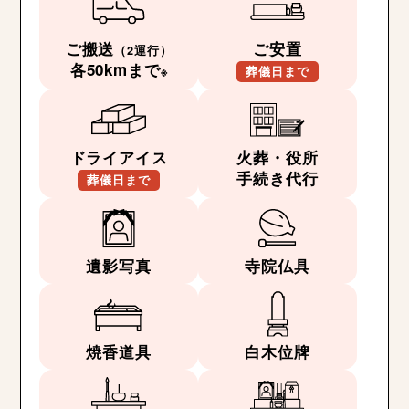
ご搬送
ご安置
（2運行）
各50kmまで
※
葬儀日まで
ドライアイス
火葬・役所
手続き代行
葬儀日まで
遺影写真
寺院仏具
焼香道具
白木位牌