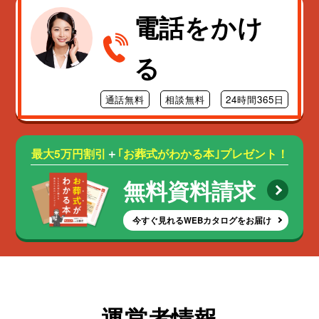
電話をかけ
る
通話無料
相談無料
24時間365日
最大5万円割引
＋
｢お葬式がわかる本｣プレゼント！
無料資料請求
今すぐ見れるWEBカタログをお届け
運営者情報