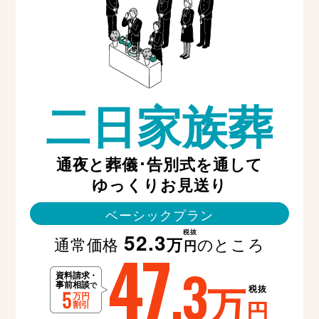
二日家族葬
通夜と葬儀･告別式を通して
ゆっくりお見送り
ベーシックプラン
税抜
52.3
通常価格
のところ
万
47
円
.3
万
税抜
円