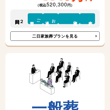
520,300
（税込
円）
ご
お
２日間
告別式
安置
通夜
火葬
二日家族葬プランを見る
一般葬