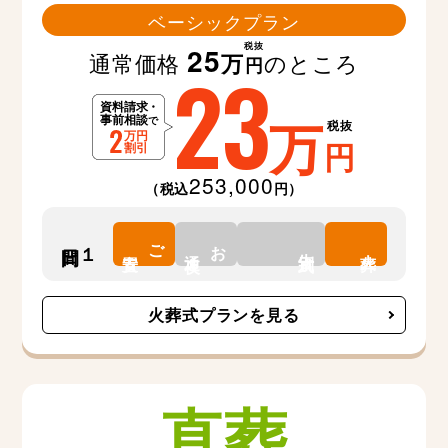
ベーシックプラン
税抜
25
通常価格
のところ
万
23
円
万
税抜
円
253,000
（税込
円）
ご
お
１日間
告別式
安置
通夜
火葬
火葬式プランを見る
直葬