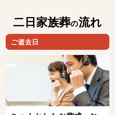
二日家族葬
流れ
の
ご逝去日
ち