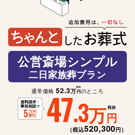
公営斎場シンプル
二日家族葬プラン
税抜
52.3
47
通常価格
のところ
万
円
.3
万
税抜
円
520,300
（税込
円）