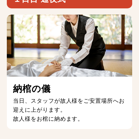
納
納棺の儀
当日、スタッフが故人様をご安置場所へお
迎えに上がります。
故人様をお棺に納めます。