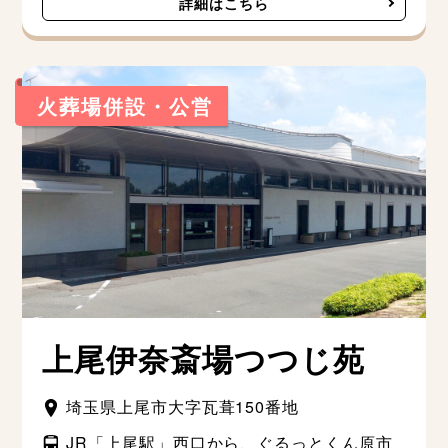
詳細はこちら
火葬場併設・公営
上尾伊奈斎場つつじ苑
埼玉県上尾市大字瓦葺150番地
JR「上尾駅」西口から、ぐるっとくん原市