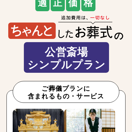
適
正
価
格
の
公営斎場
シンプルプラン
ご葬儀プランに
含まれるもの・サービス