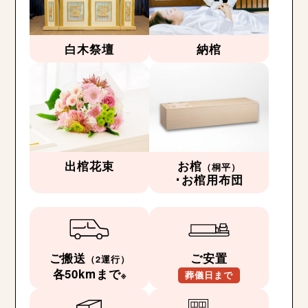
白木祭壇
納棺
出棺花束
お棺
（桐平）
･お棺用布団
ご搬送
ご安置
（2運行）
各50kmまで
※
葬儀日まで