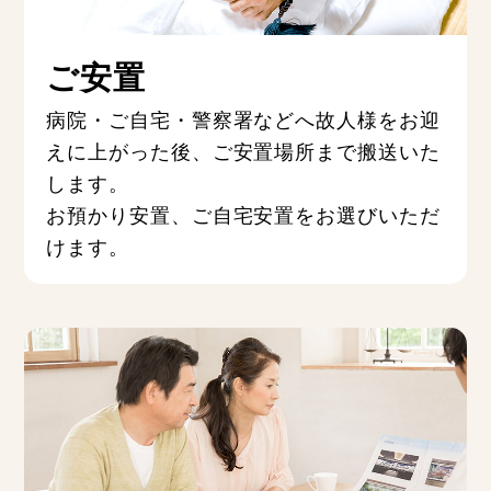
ご安置
病院・ご自宅・警察署などへ故人様をお迎
えに上がった後、ご安置場所まで搬送いた
します。
お預かり安置、ご自宅安置をお選びいただ
けます。
お