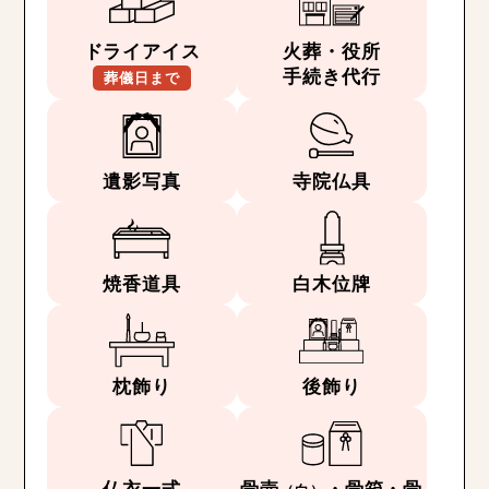
ドライアイス
火葬・役所
手続き代行
葬儀日まで
遺影写真
寺院仏具
焼香道具
白木位牌
枕飾り
後飾り
仏衣一式
骨壺
・骨箱・骨