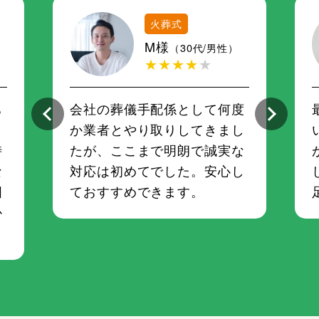
火葬式
M様
（30代/男性）
★★★★
★
ち
会社の葬儀手配係として何度
さ
か業者とやり取りしてきまし
時
たが、ここまで明朗で誠実な
な
対応は初めてでした。安心し
囲
ておすすめできます。
か