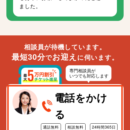
ました。
相談員が待機しています。
最短30分
お迎え
で
に伺います。
電話をかけ
る
通話無料
相談無料
24時間365日