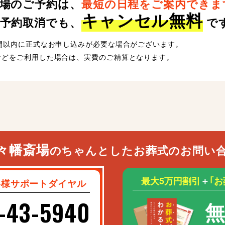
場のご予約は、
最短の日程をご案内できま
キャンセル無料
予約取消でも、
で
時間以内に正式なお申し込みが必要な場合がございます。
などをご利用した場合は、実費のご精算となります。
々幡斎場
のちゃんとしたお葬式のお問い
最大5万円割引
＋
｢
客様サポートダイヤル
-43-5940