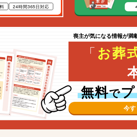
料
24時間365日対応
喪主が気になる情報が満
「
お葬
無料
プ
で
今す