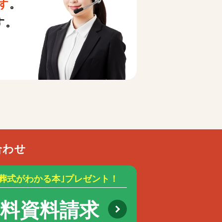
す
。
す。
合わせ
お葬式がわかる本｣プレゼント！
無料資料請求