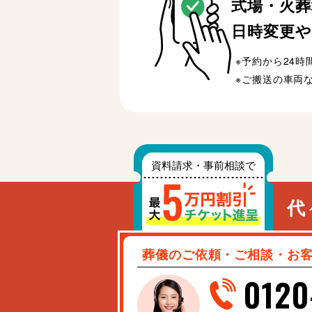
式場・火葬
日時変更や
予約から24
ご搬送の車両
代
葬儀のご依頼・ご相談・お
0120