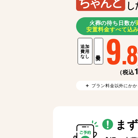
火葬の待ち日数が
安置料金すべて込
9
.8
追加
費用
最安
なし
（税込
プラン料金以外にかか
ま