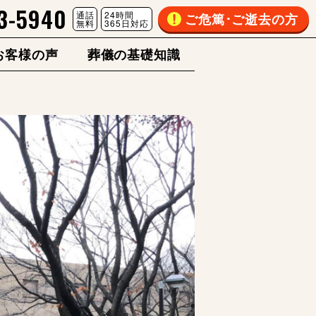
3-5940
通話
24時間
ご危篤･ご逝去の方
無料
365日対応
お客様の声
葬儀の基礎知識