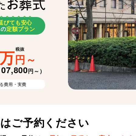
延
び
て
も
安
心
み
の
定額プラン
税抜
万
円
～
107,800
円～）
る費用・実費
ずはご予約ください