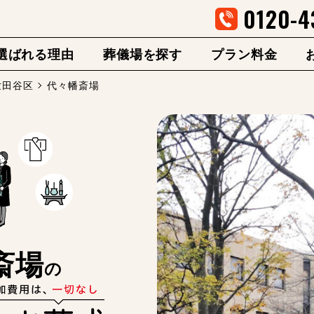
0120-4
選ばれる理由
葬儀場を探す
プラン料金
世田谷区
代々幡斎場
斎場
の