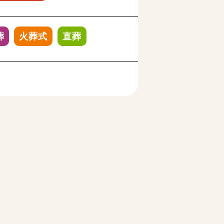
葬
火葬式
直葬