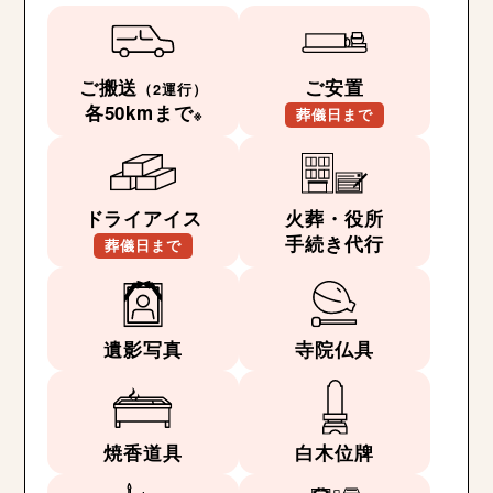
ご搬送
ご安置
（2運行）
各50kmまで
※
葬儀日まで
ドライアイス
火葬・役所
手続き代行
葬儀日まで
遺影写真
寺院仏具
焼香道具
白木位牌