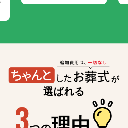
か
が
選ばれる
3
理由
つの