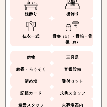
枕飾り
後飾り
仏衣一式
骨壺
・骨箱・骨
（白）
覆
（白）
供物
三具足
線香・ろうそく
音響設備
清め塩
受付セット
記帳カード
式典スタッフ
運営スタッフ
火葬場案内