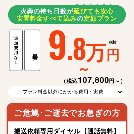
火葬の待ち日数が
延
び
て
も
安
心
安置料金すべて込み
の
定額プラン
9
.8
追
万
税抜
加
費
円
用
最安
な
～
し
107,800
（税込
円～）
プラン料金以外にかかる費用・実費
ご危篤･ご逝去でお急ぎの方
搬送依頼専用ダイヤル【通話無料】