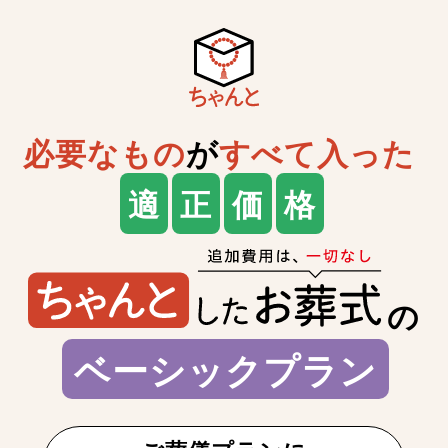
必要なもの
が
すべて入った
適
正
価
格
の
ベーシックプラン