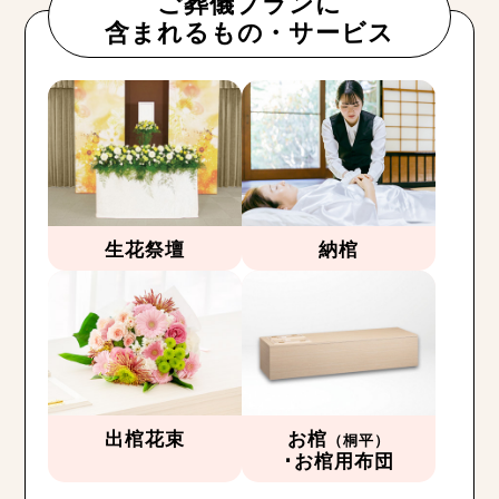
ご葬儀プランに
含まれるもの・サービス
生花祭壇
納棺
出棺花束
お棺
（桐平）
･お棺用布団