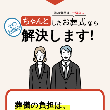
なら
その
お悩み
解決します!
葬儀の負担は、