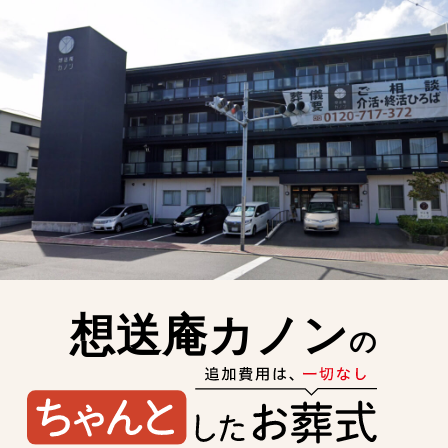
想送庵カノン
の