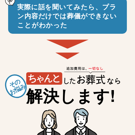
実際に話を聞いてみたら、プラ
ン内容だけでは
葬儀ができない
ことがわかった
なら
その
お悩み
解決します!