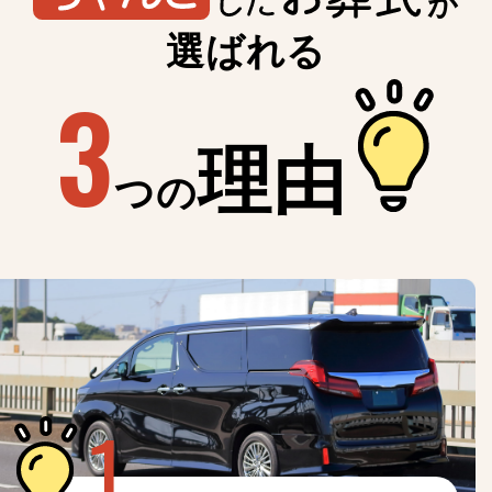
が
選ばれる
3
理由
つの