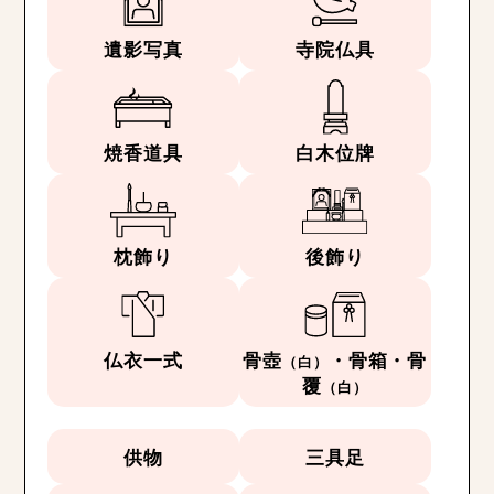
遺影写真
寺院仏具
焼香道具
白木位牌
枕飾り
後飾り
仏衣一式
骨壺
・骨箱・骨
（白）
覆
（白）
供物
三具足