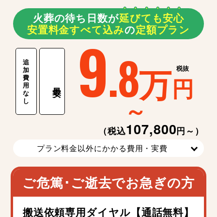
火葬の待ち日数が
延
び
て
も
安
心
安置料金すべて込み
の
定額プラン
9
.8
追
万
税抜
加
費
円
用
最安
な
～
し
107,800
（税込
円～）
プラン料金以外にかかる費用・実費
ご危篤･ご逝去でお急ぎの方
搬送依頼専用ダイヤル【通話無料】