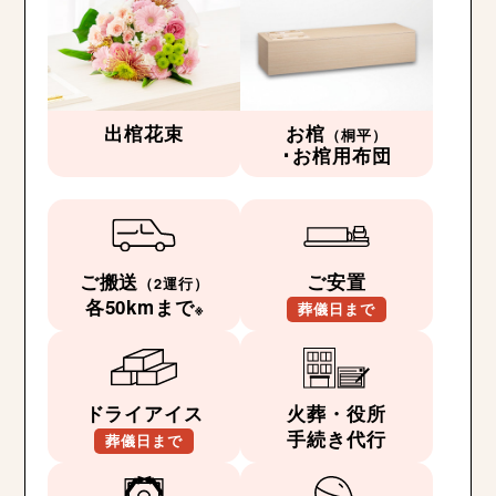
出棺花束
お棺
（桐平）
･お棺用布団
ご搬送
ご安置
（2運行）
各50kmまで
※
葬儀日まで
ドライアイス
火葬・役所
手続き代行
葬儀日まで