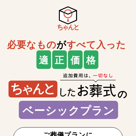
必要なもの
が
すべて入った
適
正
価
格
の
ベーシックプラン
ご葬儀プランに