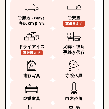
ご搬送
ご安置
（2運行）
各50kmまで
※
葬儀日まで
ドライアイス
火葬・役所
手続き代行
葬儀日まで
遺影写真
寺院仏具
焼香道具
白木位牌