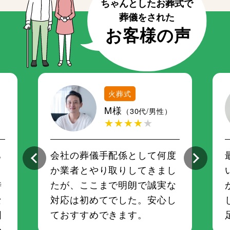
火葬式
M様
（30代/男性）
★★★★
★
ち
会社の葬儀手配係として何度
さ
か業者とやり取りしてきまし
時
たが、ここまで明朗で誠実な
な
対応は初めてでした。安心し
囲
ておすすめできます。
か