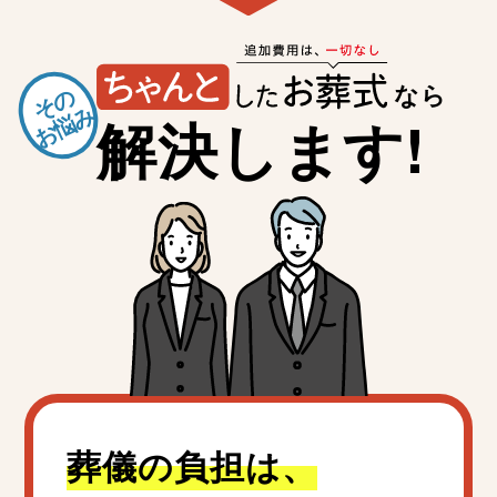
なら
その
お悩み
解決します!
葬儀の負担は、