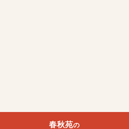
春秋苑
の