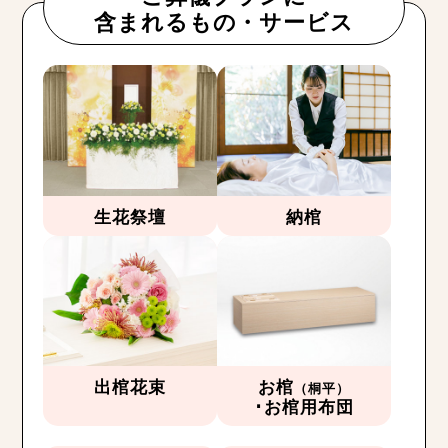
含まれるもの・サービス
生花祭壇
納棺
出棺花束
お棺
（桐平）
･お棺用布団