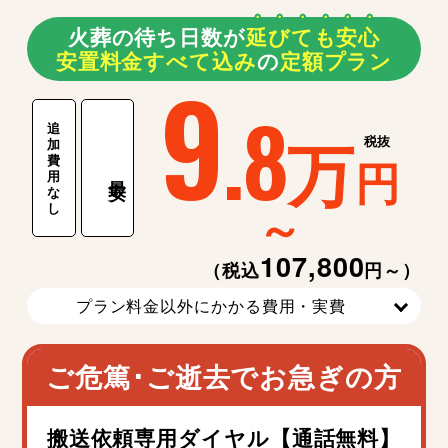
火葬の待ち日数が
延
び
て
も
安
心
安置料金すべて込み
の
定額プラン
9
.8
追
万
税抜
加
費
円
用
最安
な
～
し
107,800
（税込
円～）
プラン料金以外にかかる費用・実費
ご危篤･ご逝去でお急ぎの方
搬送依頼専用ダイヤル【通話無料】