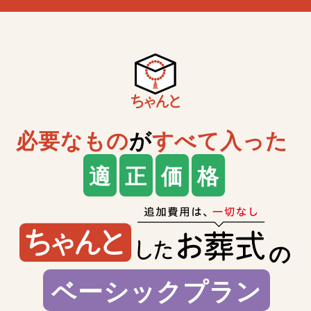
必要なもの
が
すべて入った
適
正
価
格
の
ベーシックプラン