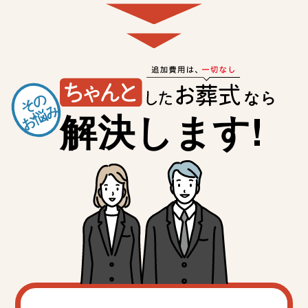
なら
その
お悩み
解決します!