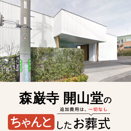
森巌寺 開山堂
の