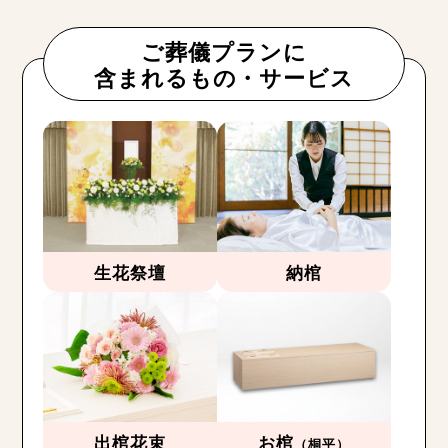
ご葬儀プランに
含まれるもの・サービス
生花祭壇
納棺
出棺花束
お棺
（桐平）