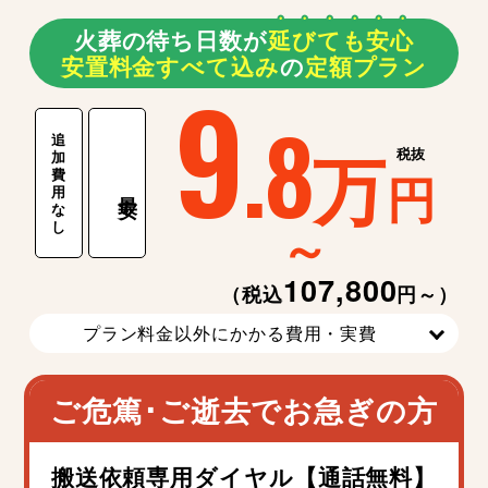
火葬の待ち日数が
延
び
て
も
安
心
安置料金すべて込み
の
定額プラン
9
.8
追
万
税抜
加
費
円
用
最安
な
～
し
107,800
（税込
円～）
プラン料金以外にかかる費用・実費
ご危篤･ご逝去でお急ぎの方
搬送依頼専用ダイヤル【通話無料】