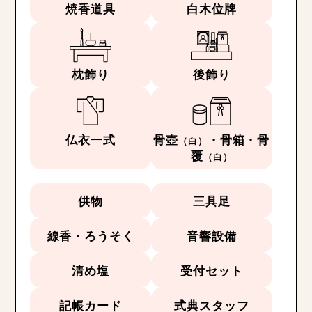
焼香道具
白木位牌
枕飾り
後飾り
仏衣一式
骨壺
・骨箱・骨
（白）
覆
（白）
供物
三具足
線香・ろうそく
音響設備
清め塩
受付セット
記帳カード
式典スタッフ