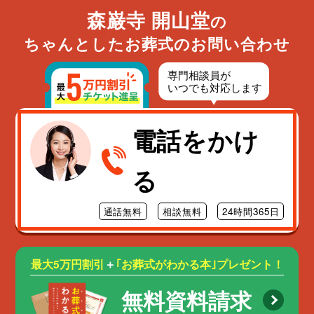
森巌寺 開山堂
の
ちゃんとしたお葬式のお問い合わせ
電話をかけ
る
通話無料
相談無料
24時間365日
最大5万円割引
＋
｢お葬式がわかる本｣プレゼント！
無料資料請求