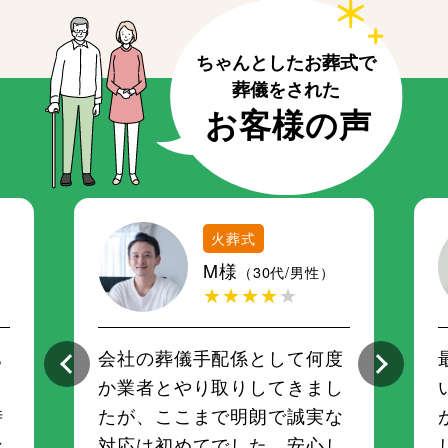
火葬式
M様
（30代/男性）
★★★★
★
ち
会社の葬儀手配係として何度
さ
か業者とやり取りしてきまし
時
たが、ここまで明朗で誠実な
な
対応は初めてでした。安心し