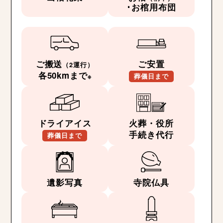
･お棺用布団
ご搬送
ご安置
（2運行）
各50kmまで
※
葬儀日まで
ドライアイス
火葬・役所
手続き代行
葬儀日まで
遺影写真
寺院仏具