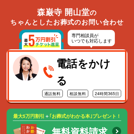
森巌寺 開山堂
の
ちゃんとしたお葬式のお問い合わせ
電話をかけ
る
通話無料
相談無料
24時間365日
最大5万円割引
＋
｢お葬式がわかる本｣プレゼント！
無料資料請求