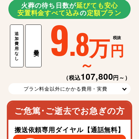
火葬の待ち日数が
延
び
て
も
安
心
安置料金すべて込み
の
定額プラン
9
.8
追
万
税抜
加
費
円
用
最安
な
～
し
107,800
（税込
円～）
プラン料金以外にかかる費用・実費
ご危篤･ご逝去でお急ぎの方
搬送依頼専用ダイヤル【通話無料】