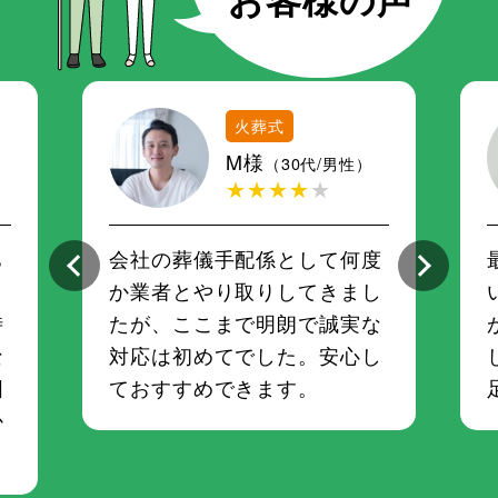
火葬式
M様
（30代/男性）
★★★★
★
ち
会社の葬儀手配係として何度
さ
か業者とやり取りしてきまし
時
たが、ここまで明朗で誠実な
な
対応は初めてでした。安心し
囲
ておすすめできます。
か