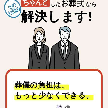
なら
その
お悩み
解決します!
葬儀の負担は、
もっと少なくできる。