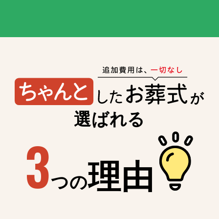
が
選ばれる
3
理由
つの