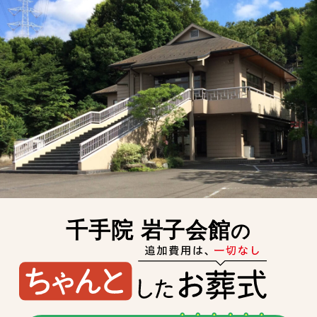
千手院 岩子会館
の