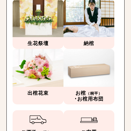
生花祭壇
納棺
出棺花束
お棺
（桐平）
･お棺用布団