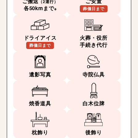
ご搬送
ご安置
（2運行）
各50kmまで
※
葬儀日まで
ドライアイス
火葬・役所
手続き代行
葬儀日まで
遺影写真
寺院仏具
焼香道具
白木位牌
枕飾り
後飾り