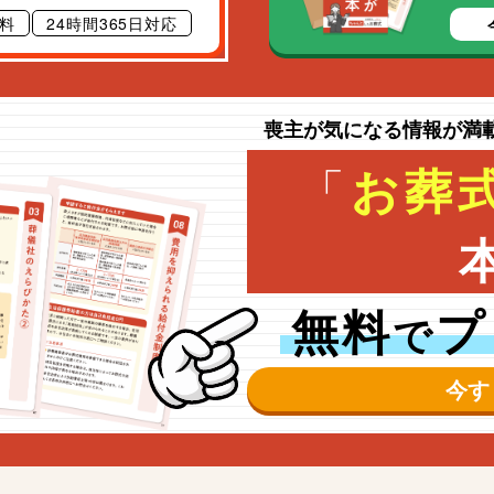
料
24時間365日対応
喪主が気になる情報が満
「
お葬
無料
プ
で
今す