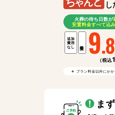
火葬の待ち日数が
安置料金すべて込
9
.8
追加
費用
最安
なし
（税込
プラン料金以外にかか
ま