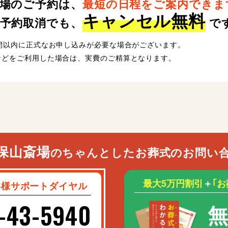
場のご予約は、
最短の日程をご案内できま
キャンセル無料
予約取消でも、
で
時間以内に正式なお申し込みが必要な場合がございます。
などをご利用した場合は、実費のご精算となります。
保山斎場
のちゃんとしたお葬式のお問い
最大5万円割引
＋
｢
客様サポートダイヤル
-43-5940