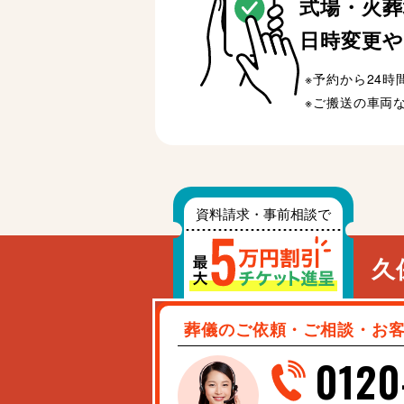
式場・火葬
日時変更や
予約から24
ご搬送の車両
久
葬儀のご依頼・ご相談・お
0120