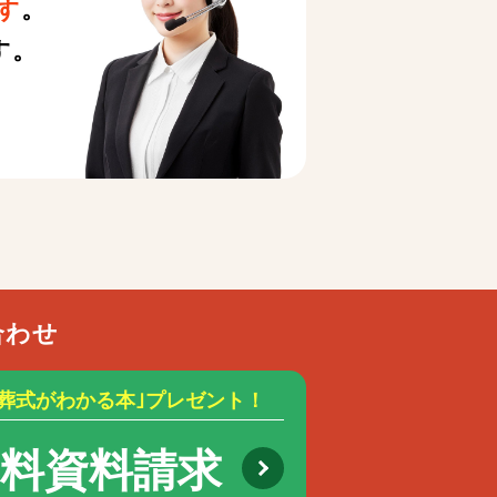
す
。
す。
合わせ
お葬式がわかる本｣プレゼント！
無料資料請求