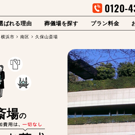
0120-4
選ばれる理由
葬儀場を探す
プラン料金
横浜市
南区
久保山斎場
斎場
の