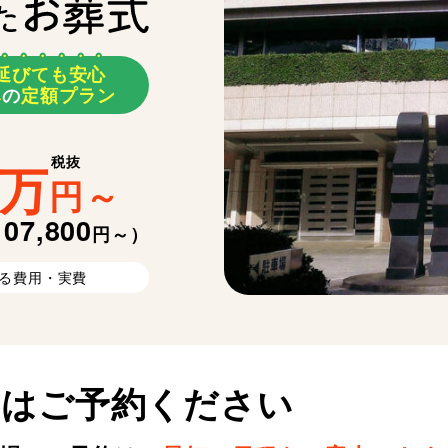
延
び
て
も
安
心
み
の
定額プラン
税抜
万
円
～
107,800
円～）
る費用・実費
ずはご予約ください