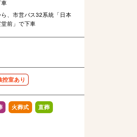
下車
ら、市営バス32系統「日本
霊堂前」で下車
族控室あり
葬
火葬式
直葬