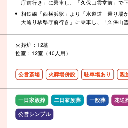
庁前行き」に乗車し、「久保山霊堂前」で
相鉄線「西横浜駅」より「水道道」乗り場か
大通り駅県庁前行き」に乗車し、「久保山
火葬炉：12基
控室：12室（40人用）
公営斎場
火葬場併設
駐車場あり
親
一日家族葬
二日家族葬
一般葬
花送
公営シンプル