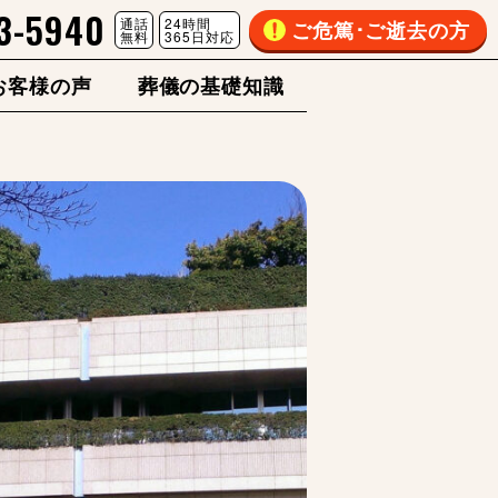
3-5940
通話
24時間
ご危篤･ご逝去の方
無料
365日対応
お客様の声
葬儀の基礎知識