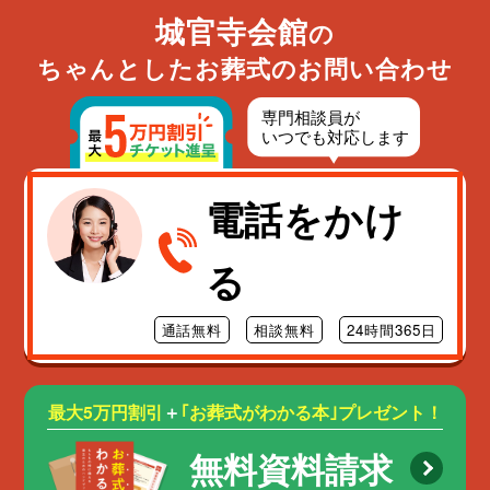
城官寺会館
の
ちゃんとしたお葬式のお問い合わせ
電話をかけ
る
通話無料
相談無料
24時間365日
最大5万円割引
＋
｢お葬式がわかる本｣プレゼント！
無料資料請求