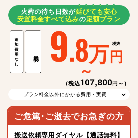
火葬の待ち日数が
延
び
て
も
安
心
安置料金すべて込み
の
定額プラン
9
.8
追
万
税抜
加
費
円
用
最安
な
～
し
107,800
（税込
円～）
プラン料金以外にかかる費用・実費
ご危篤･ご逝去でお急ぎの方
搬送依頼専用ダイヤル【通話無料】