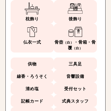
枕飾り
後飾り
仏衣一式
骨壺
・骨箱・骨
（白）
覆
（白）
供物
三具足
線香・ろうそく
音響設備
清め塩
受付セット
記帳カード
式典スタッフ