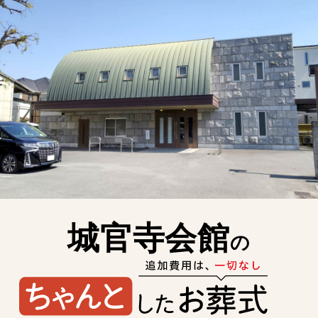
城官寺会館
の