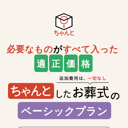
必要なもの
が
すべて入った
適
正
価
格
の
ベーシックプラン