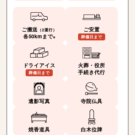
ご搬送
ご安置
（2運行）
各50kmまで
※
葬儀日まで
ドライアイス
火葬・役所
手続き代行
葬儀日まで
遺影写真
寺院仏具
焼香道具
白木位牌