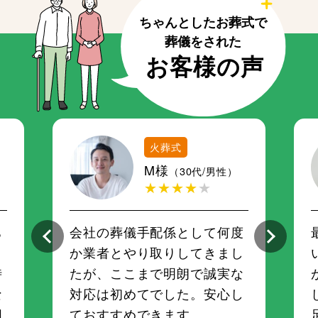
火葬式
M様
（30代/男性）
★★★★
★
ち
会社の葬儀手配係として何度
さ
か業者とやり取りしてきまし
時
たが、ここまで明朗で誠実な
な
対応は初めてでした。安心し
囲
ておすすめできます。