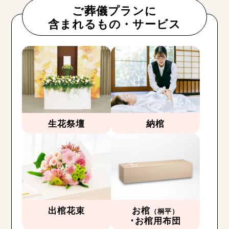
ご葬儀プランに
含まれるもの・サービス
生花祭壇
納棺
出棺花束
お棺
（桐平）
･お棺用布団