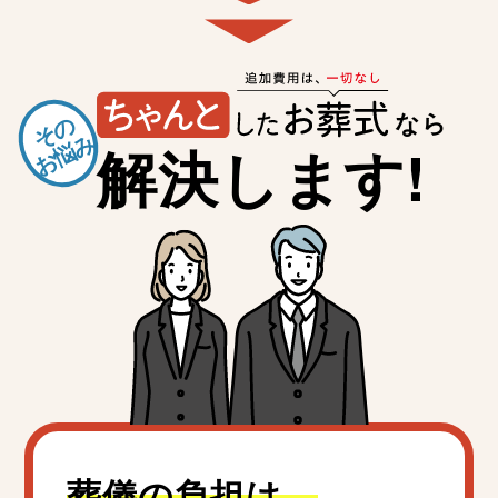
なら
その
お悩み
解決します!
葬儀の負担は、