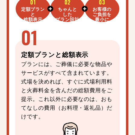
01
02
03
定額プラン
ちゃんと
お客様の
と
した
ご負担を
総額表示
プラン設計
最小に
定額プラン
と
総額表示
プランには、ご葬儀に必要な物品や
サービスがすべて含まれています。
式場を決めれば、すぐに式場利用料
と火葬料金を含んだの総額費用をご
提示。これ以外に必要なのは、おも
てなしの費用（お料理・返礼品）だ
けです。