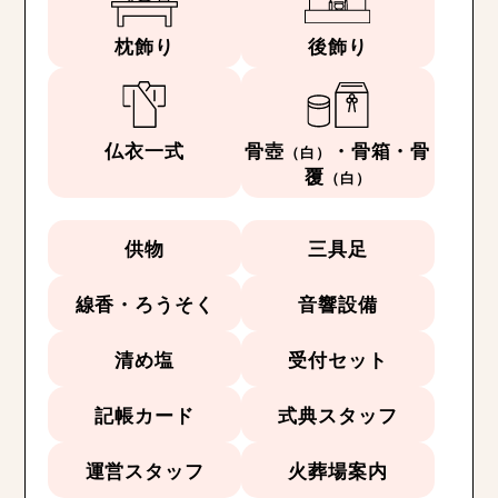
枕飾り
後飾り
仏衣一式
骨壺
・骨箱・骨
（白）
覆
（白）
供物
三具足
線香・ろうそく
音響設備
清め塩
受付セット
記帳カード
式典スタッフ
運営スタッフ
火葬場案内