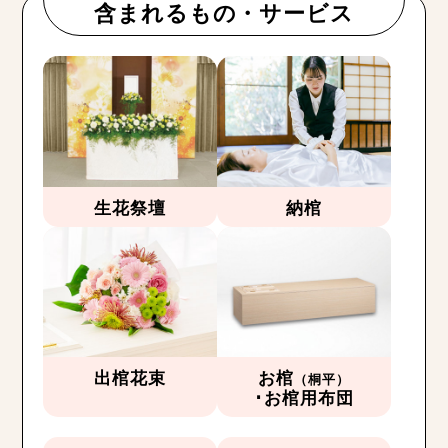
含まれるもの・サービス
生花祭壇
納棺
出棺花束
お棺
（桐平）
･お棺用布団