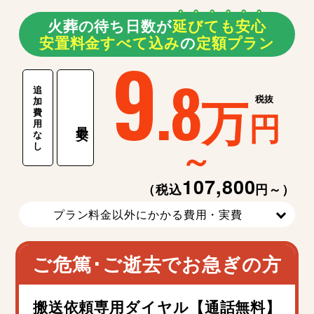
火葬の待ち日数が
延
び
て
も
安
心
安置料金すべて込み
の
定額プラン
9
.8
追
万
税抜
加
費
円
用
最安
な
～
し
107,800
（税込
円～）
プラン料金以外にかかる費用・実費
ご危篤･ご逝去でお急ぎの方
搬送依頼専用ダイヤル【通話無料】