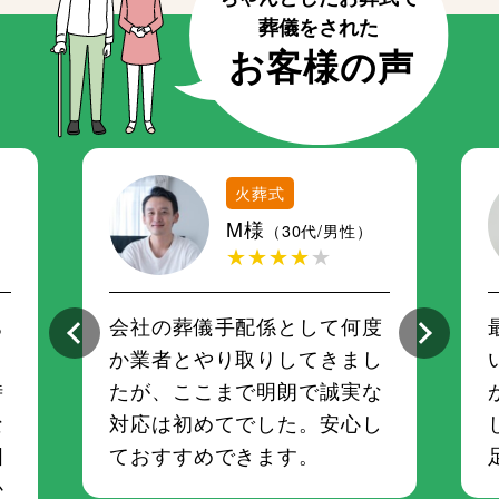
火葬式
M様
（30代/男性）
★★★★
★
ち
会社の葬儀手配係として何度
さ
か業者とやり取りしてきまし
時
たが、ここまで明朗で誠実な
な
対応は初めてでした。安心し
囲
ておすすめできます。
か