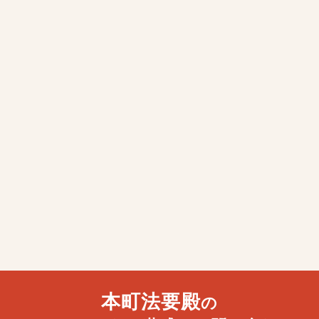
本町法要殿
の