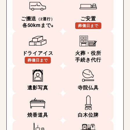
ご搬送
ご安置
（2運行）
各50kmまで
※
葬儀日まで
ドライアイス
火葬・役所
手続き代行
葬儀日まで
遺影写真
寺院仏具
焼香道具
白木位牌