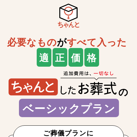
必要なもの
が
すべて入った
適
正
価
格
の
ベーシックプラン
ご葬儀プランに