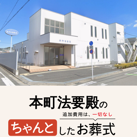
本町法要殿
の