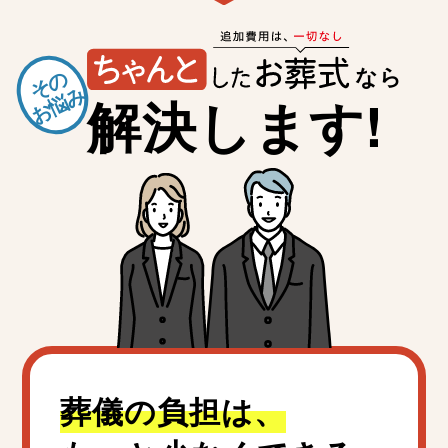
なら
その
お悩み
解決します!
葬儀の負担は、