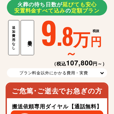
火葬の待ち日数が
延
び
て
も
安
心
安置料金すべて込み
の
定額プラン
9
.8
追
万
税抜
加
費
円
用
最安
な
～
し
107,800
（税込
円～）
プラン料金以外にかかる費用・実費
ご危篤･ご逝去でお急ぎの方
搬送依頼専用ダイヤル【通話無料】