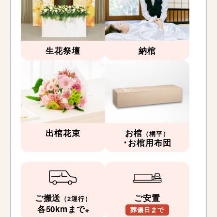
生花祭壇
納棺
出棺花束
お棺
（桐平）
･お棺用布団
ご搬送
ご安置
（2運行）
各50kmまで
※
葬儀日まで