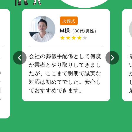
火葬式
M様
（30代/男性）
★★★★
★
ち
会社の葬儀手配係として何度
さ
か業者とやり取りしてきまし
時
たが、ここまで明朗で誠実な
な
対応は初めてでした。安心し
囲
ておすすめできます。
か