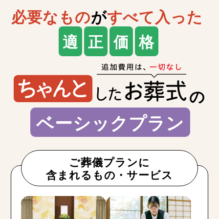
必要なもの
が
すべて入った
適
正
価
格
の
ベーシックプラン
ご葬儀プランに
含まれるもの・サービス