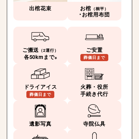
出棺花束
お棺
（桐平）
･お棺用布団
ご搬送
ご安置
（2運行）
各50kmまで
※
葬儀日まで
ドライアイス
火葬・役所
手続き代行
葬儀日まで
遺影写真
寺院仏具