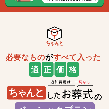
必要なもの
が
すべて入った
適
正
価
格
の