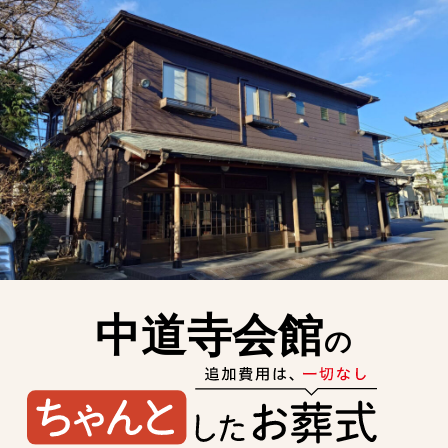
中道寺会館
の