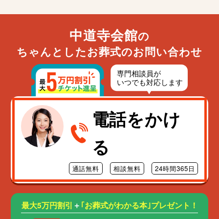
中道寺会館
の
ちゃんとしたお葬式のお問い合わせ
電話をかけ
る
通話無料
相談無料
24時間365日
最大5万円割引
＋
｢お葬式がわかる本｣プレゼント！