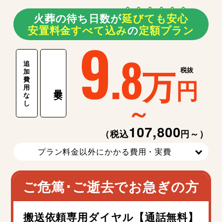
火葬の待ち日数が
延
び
て
も
安
心
安置料金すべて込み
の
定額プラン
9
.8
追
万
税抜
加
費
円
用
最安
な
～
し
107,800
（税込
円～）
プラン料金以外にかかる費用・実費
ご危篤･ご逝去でお急ぎの方
搬送依頼専用ダイヤル【通話無料】