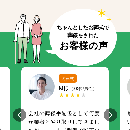
火葬式
M様
（30代/男性）
★★★★
★
ち
会社の葬儀手配係として何度
さ
か業者とやり取りしてきまし
時
たが、ここまで明朗で誠実な