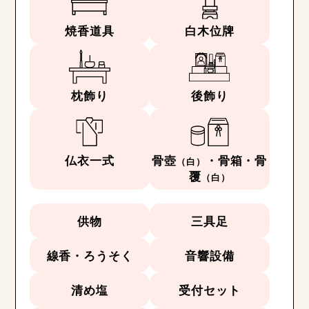
焼香道具
白木位牌
枕飾り
後飾り
仏衣一式
骨壺
・骨箱・骨
（白）
覆
（白）
供物
三具足
線香・ろうそく
音響設備
清め塩
受付セット