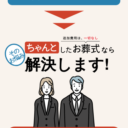
なら
その
お悩み
解決します!