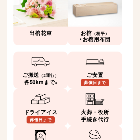
出棺花束
お棺
（桐平）
･お棺用布団
ご搬送
ご安置
（2運行）
各50kmまで
※
葬儀日まで
ドライアイス
火葬・役所
手続き代行
葬儀日まで