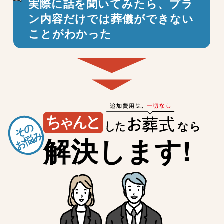
実際に話を聞いてみたら、プラ
ン内容だけでは
葬儀ができない
ことがわかった
なら
その
お悩み
解決します!