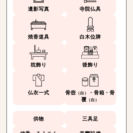
遺影写真
寺院仏具
焼香道具
白木位牌
枕飾り
後飾り
仏衣一式
骨壺
・骨箱・骨
（白）
覆
（白）
供物
三具足