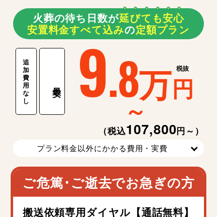
火葬の待ち日数が
延
び
て
も
安
心
安置料金すべて込み
の
定額プラン
9
.8
追
万
税抜
加
費
円
用
最安
な
～
し
107,800
（税込
円～）
プラン料金以外にかかる費用・実費
ご危篤･ご逝去でお急ぎの方
搬送依頼専用ダイヤル【通話無料】