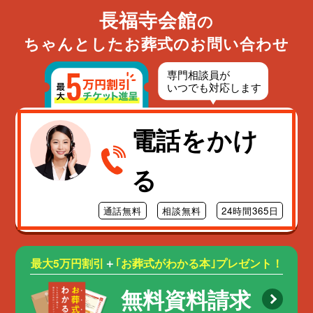
長福寺会館
の
ちゃんとしたお葬式のお問い合わせ
電話をかけ
る
通話無料
相談無料
24時間365日
最大5万円割引
＋
｢お葬式がわかる本｣プレゼント！
無料資料請求