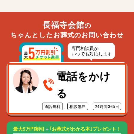
長福寺会館
の
ちゃんとしたお葬式のお問い合わせ
電話をかけ
る
通話無料
相談無料
24時間365日
最大5万円割引
＋
｢お葬式がわかる本｣プレゼント！