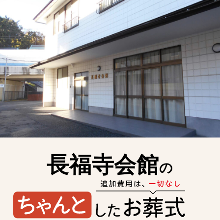
長福寺会館
の