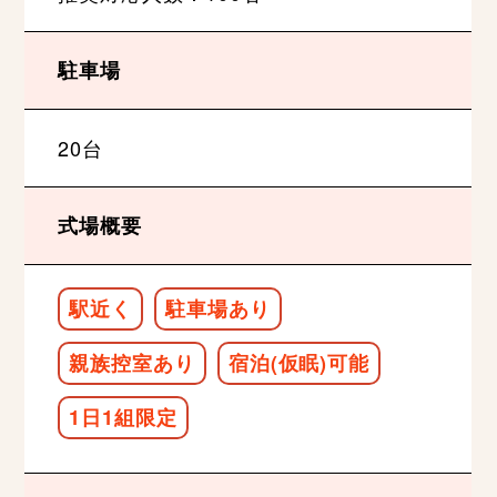
駐車場
20台
式場概要
駅近く
駐車場あり
親族控室あり
宿泊(仮眠)可能
1日1組限定