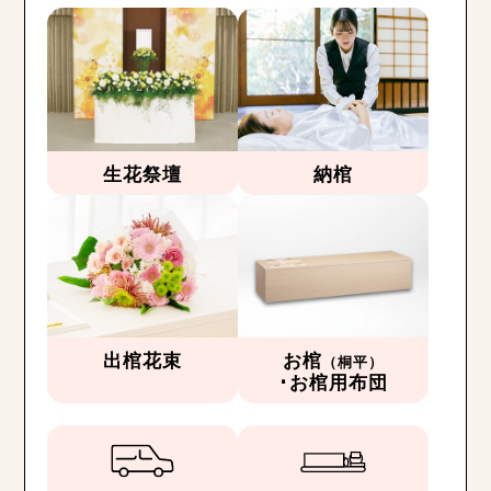
生花祭壇
納棺
出棺花束
お棺
（桐平）
･お棺用布団