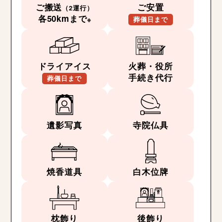
ご搬送
ご安置
（2運行）
各50kmまで
※
葬儀日まで
ドライアイス
火葬・役所
手続き代行
葬儀日まで
遺影写真
寺院仏具
焼香道具
白木位牌
枕飾り
後飾り