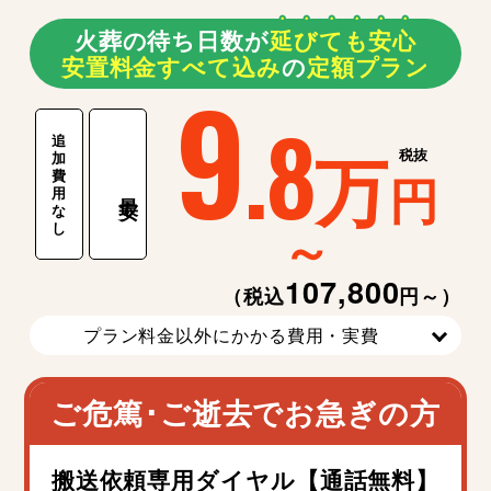
火葬の待ち日数が
延
び
て
も
安
心
安置料金すべて込み
の
定額プラン
9
.8
追
万
税抜
加
費
円
用
最安
な
～
し
107,800
（税込
円～）
プラン料金以外にかかる費用・実費
ご危篤･ご逝去でお急ぎの方
搬送依頼専用ダイヤル【通話無料】