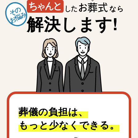
なら
その
お悩み
解決します!
葬儀の負担は、
もっと少なくできる。