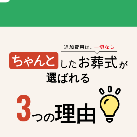
が
選ばれる
3
理由
つの