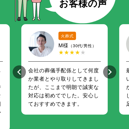
火葬式
M様
（30代/男性）
★★★★
★
ち
会社の葬儀手配係として何度
さ
か業者とやり取りしてきまし
時
たが、ここまで明朗で誠実な
な
対応は初めてでした。安心し
囲
ておすすめできます。
か